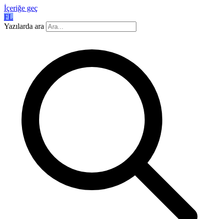
İçeriğe geç
FL
Yazılarda ara