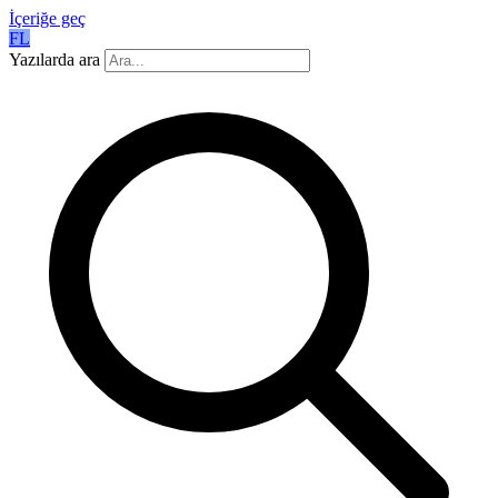
İçeriğe geç
FL
Yazılarda ara