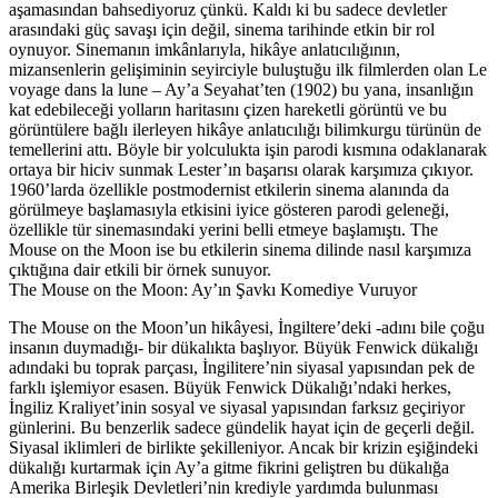
aşamasından bahsediyoruz çünkü. Kaldı ki bu sadece devletler
arasındaki güç savaşı için değil, sinema tarihinde etkin bir rol
oynuyor. Sinemanın imkânlarıyla, hikâye anlatıcılığının,
mizansenlerin gelişiminin seyirciyle buluştuğu ilk filmlerden olan Le
voyage dans la lune – Ay’a Seyahat’ten (1902) bu yana, insanlığın
kat edebileceği yolların haritasını çizen hareketli görüntü ve bu
görüntülere bağlı ilerleyen hikâye anlatıcılığı bilimkurgu türünün de
temellerini attı. Böyle bir yolculukta işin parodi kısmına odaklanarak
ortaya bir hiciv sunmak Lester’ın başarısı olarak karşımıza çıkıyor.
1960’larda özellikle postmodernist etkilerin sinema alanında da
görülmeye başlamasıyla etkisini iyice gösteren parodi geleneği,
özellikle tür sinemasındaki yerini belli etmeye başlamıştı. The
Mouse on the Moon ise bu etkilerin sinema dilinde nasıl karşımıza
çıktığına dair etkili bir örnek sunuyor.
The Mouse on the Moon:
Ay’ın Şavkı Komediye Vuruyor
The Mouse on the Moon’un hikâyesi, İngiltere’deki -adını bile çoğu
insanın duymadığı- bir dükalıkta başlıyor. Büyük Fenwick dükalığı
adındaki bu toprak parçası, İngilitere’nin siyasal yapısından pek de
farklı işlemiyor esasen. Büyük Fenwick Dükalığı’ndaki herkes,
İngiliz Kraliyet’inin sosyal ve siyasal yapısından farksız geçiriyor
günlerini. Bu benzerlik sadece gündelik hayat için de geçerli değil.
Siyasal iklimleri de birlikte şekilleniyor. Ancak bir krizin eşiğindeki
dükalığı kurtarmak için Ay’a gitme fikrini geliştren bu dükalığa
Amerika Birleşik Devletleri’nin krediyle yardımda bulunması