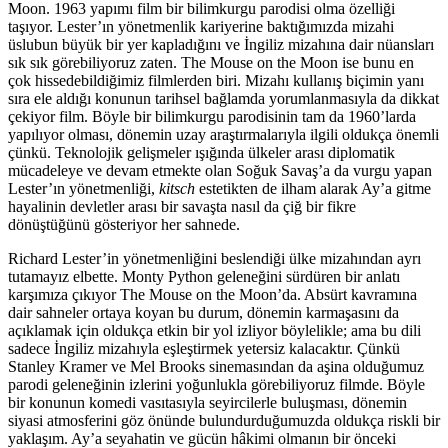
Moon. 1963 yapımı film bir bilimkurgu parodisi olma özelliği
taşıyor. Lester’ın yönetmenlik kariyerine baktığımızda mizahi
üslubun büyük bir yer kapladığını ve İngiliz mizahına dair nüansları
sık sık görebiliyoruz zaten. The Mouse on the Moon ise bunu en
çok hissedebildiğimiz filmlerden biri. Mizahı kullanış biçimin yanı
sıra ele aldığı konunun tarihsel bağlamda yorumlanmasıyla da dikkat
çekiyor film. Böyle bir bilimkurgu parodisinin tam da 1960’larda
yapılıyor olması, dönemin uzay araştırmalarıyla ilgili oldukça önemli
çünkü. Teknolojik gelişmeler ışığında ülkeler arası diplomatik
mücadeleye ve devam etmekte olan Soğuk Savaş’a da vurgu yapan
Lester’ın yönetmenliği,
kitsch
estetikten de ilham alarak Ay’a gitme
hayalinin devletler arası bir savaşta nasıl da çiğ bir fikre
dönüştüğünü gösteriyor her sahnede.
Richard Lester’in yönetmenliğini beslendiği ülke mizahından ayrı
tutamayız elbette. Monty Python geleneğini sürdüren bir anlatı
karşımıza çıkıyor The Mouse on the Moon’da. Absürt kavramına
dair sahneler ortaya koyan bu durum, dönemin karmaşasını da
açıklamak için oldukça etkin bir yol izliyor böylelikle; ama bu dili
sadece İngiliz mizahıyla eşleştirmek yetersiz kalacaktır. Çünkü
Stanley Kramer ve Mel Brooks sinemasından da aşina olduğumuz
parodi geleneğinin izlerini yoğunlukla görebiliyoruz filmde. Böyle
bir konunun komedi vasıtasıyla seyircilerle buluşması, dönemin
siyasi atmosferini göz önünde bulundurduğumuzda oldukça riskli bir
yaklaşım. Ay’a seyahatin ve gücün hâkimi olmanın bir önceki