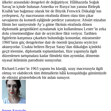
ülkeler arasındaki dengeleri de değiştiriyor. Hâlihazırda Soğuk
Savaş’ın içinde bulunan Amerika ve Rusya’nın yanına Birleşik
Krallık’tan bağımsız olarak bir de Büyük Fenwick Dükalığı’nın
yerleşmesi, Ay macerasının etrafında dönen olası tüm çıkar
savaşlarını da komedi eşliğinde perdeye yansıtıyor. Absürt mizahın
filmin her saniyesinde Ay’a gitme fikrinin etrafında dönen
diplomatik gerginlikleri aynalamak için kullanılması Lester’in zeka
dolu yönetmenliğine dair de seyircilere fikir veriyor. Tarihten
figürlerin karşımıza çıkarken bulunduğu konumlar, mizansenler
1960’ların güç dengelerine dair de önemli ipuçlarını seyirciye
aktarıyorlar. Uzakta beliren Beyaz Saray’dan dükalığın içindeki
geçit törenine, diplomatik toplantılardan, füze yapımıyla ilgili
düzenlenen tartışmalara kadar filmdeki tüm ayrıntılar, dönemin
siyasal ikliminin parodisini sunuyorlar.
Richard Lester’in 1963 yapımı bu klasiği, uzay macerasıyla ilgili
olmuş ve olabilecek tüm ihtimallerin hâlâ konuşulduğu günümüzde
de etkisini gösterebilecek bir anlatı sunuyor.
Sezen Sayınalp