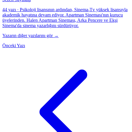
44 yazı
·
Psikoloji lisansının ardından, Sinema-Tv yüksek lisansıyla
akademik hayatına devam ediyor. Apartman Sineması'nın kurucu
üyelerinden. Halen Apartman Sineması, Arka Pencere ve Ekşi
Sinema'da sinema yazarlığını sürdürüyor.
Yazarın diğer yazılarını gör →
Önceki Yazı