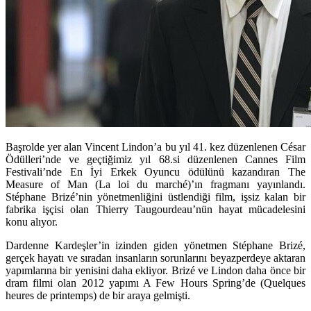
Başrolde yer alan Vincent Lindon’a bu yıl 41. kez düzenlenen César
Ödülleri’nde ve geçtiğimiz yıl 68.si düzenlenen Cannes Film
Festivali’nde En İyi Erkek Oyuncu ödülünü kazandıran The
Measure of Man (La loi du marché)’ın fragmanı yayınlandı.
Stéphane Brizé’nin yönetmenliğini üstlendiği film, işsiz kalan bir
fabrika işçisi olan Thierry Taugourdeau’nün hayat mücadelesini
konu alıyor.
Dardenne Kardeşler’in izinden giden yönetmen
Stéphane Brizé
,
gerçek hayatı ve sıradan insanların sorunlarını beyazperdeye aktaran
yapımlarına bir yenisini daha ekliyor. Brizé ve Lindon daha önce bir
dram filmi olan 2012 yapımı
A Few Hours Spring’de (Quelques
heures de printemps)
de bir araya gelmişti.