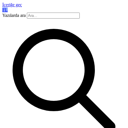
İçeriğe geç
FL
Yazılarda ara