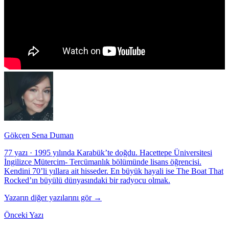
Gökçen Sena Duman
77 yazı
·
1995 yılında Karabük’te doğdu. Hacettepe Üniversitesi
İngilizce Mütercim- Tercümanlık bölümünde lisans öğrencisi.
Kendini 70’li yıllara ait hisseder. En büyük hayali ise The Boat That
Rocked’ın büyülü dünyasındaki bir radyocu olmak.
Yazarın diğer yazılarını gör →
Önceki Yazı