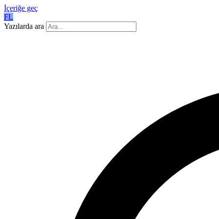
İçeriğe geç
FL
Yazılarda ara