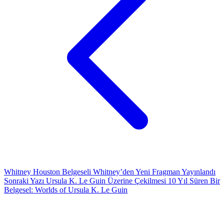
Whitney Houston Belgeseli Whitney’den Yeni Fragman Yayınlandı
Sonraki Yazı
Ursula K. Le Guin Üzerine Çekilmesi 10 Yıl Süren Bir
Belgesel: Worlds of Ursula K. Le Guin