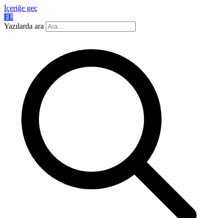
İçeriğe geç
FL
Yazılarda ara