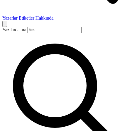
Yazarlar
Etiketler
Hakkında
Yazılarda ara