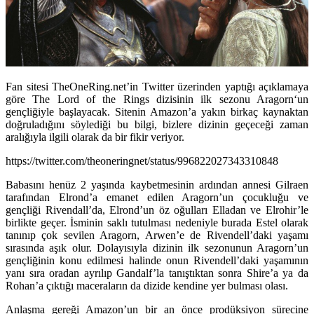
Fan sitesi TheOneRing.net’in Twitter üzerinden yaptığı açıklamaya
göre The Lord of the Rings dizisinin ilk sezonu
Aragorn
‘un
gençliğiyle başlayacak. Sitenin Amazon’a yakın birkaç kaynaktan
doğruladığını söylediği bu bilgi, bizlere dizinin geçeceği zaman
aralığıyla ilgili olarak da bir fikir veriyor.
https://twitter.com/theoneringnet/status/996822027343310848
Babasını henüz 2 yaşında kaybetmesinin ardından annesi Gilraen
tarafından Elrond’a emanet edilen Aragorn’un çocukluğu ve
gençliği Rivendall’da, Elrond’un öz oğulları Elladan ve Elrohir’le
birlikte geçer. İsminin saklı tutulması nedeniyle burada Estel olarak
tanınıp çok sevilen Aragorn, Arwen’e de Rivendell’daki yaşamı
sırasında aşık olur. Dolayısıyla dizinin ilk sezonunun Aragorn’un
gençliğinin konu edilmesi halinde onun Rivendell’daki yaşamının
yanı sıra oradan ayrılıp Gandalf’la tanıştıktan sonra Shire’a ya da
Rohan’a çıktığı maceraların da dizide kendine yer bulması olası.
Anlaşma gereği Amazon’un bir an önce prodüksiyon sürecine