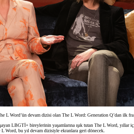
The L Word’ün devam dizisi olan The L Word: Generation Q’dan ilk fr
aşayan LBGTİ+ bireylerinin yaşamlarına ışık tutan
The L Word
, yıllar 
e L Word, bu yıl devam dizisiyle ekranlara geri dönecek.