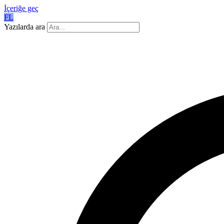
İçeriğe geç
FL
Yazılarda ara