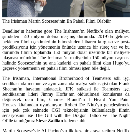
The Irishman Martin Scorsese’nin En Pahalı Filmi Olabilir
Deadline’ın
haberine
göre The Irishman’ın Netflix’e olan maliyeti
şimdiden 140 milyon dolara ulaşmış durumda. 2019’da gelmesi
beklenen filmin çekimlerinin bitmesinden itibaren kurgusu ve post-
prodüksiyonu için yönetmenin önünde uzunca bir süreç var ve bu
durumda filmin toplamda 150 milyon dolar üzerinde bir maliyete
ulaşması mümkün. The Irishman’ın maliyetinin 150 milyonu aşması
halinde Scorsese’nin şu ana kadarki en pahalı filmi olan Hugo’yu
geçerek yönetmenin en pahalı filmi olması işten bile değil.
The Irishman, International Brotherhood of Teamsters adlı işçi
sendikasında memur ve aynı zamanda mafya suikastçisi olan Frank
Sheeran‘ın hayatını anlatacak. JFK suikasti ile Teamsters işçi
sendikasının lideri Jimmy Hoffa‘nın öldürülmesi konularına da
değinecek olan film, Charles Brandt‘ın
I Heard You Paint
Houses
kitabından uyarlanıyor. Robert De Niro’yu gençleştirmek
için pek çok sahnede CGI teknolojisinin kullanılacağı filmin
senaryosunu ise The Girl with the Dragon Tattoo ve The Night
Of ile tanıdığımız
Steve Zaillian
kaleme aldı.
Martin Scorsese’yle
Al Pacino
’yu ilk kez bir araya getiren Netflix