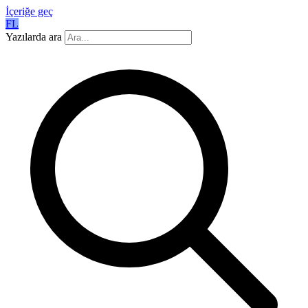
İçeriğe geç
FL
Yazılarda ara