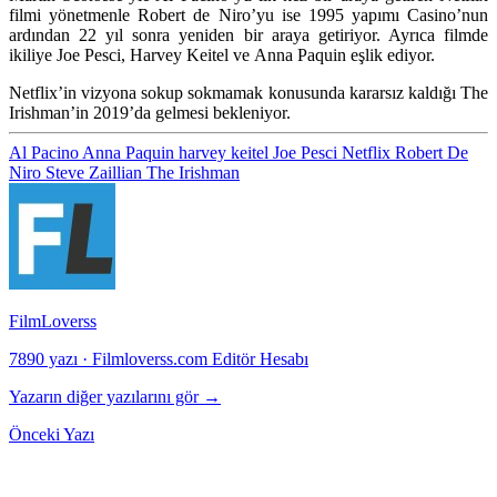
filmi yönetmenle
Robert de Niro
’yu ise 1995 yapımı Casino’nun
ardından 22 yıl sonra yeniden bir araya getiriyor. Ayrıca filmde
ikiliye
Joe Pesci, Harvey Keitel
ve
Anna Paquin
eşlik ediyor.
Netflix’in vizyona sokup sokmamak konusunda kararsız kaldığı The
Irishman’in 2019’da gelmesi bekleniyor.
Al Pacino
Anna Paquin
harvey keitel
Joe Pesci
Netflix
Robert De
Niro
Steve Zaillian
The Irishman
FilmLoverss
7890 yazı
·
Filmloverss.com Editör Hesabı
Yazarın diğer yazılarını gör →
Önceki Yazı