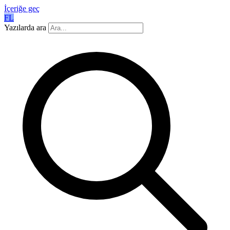
İçeriğe geç
FL
Yazılarda ara