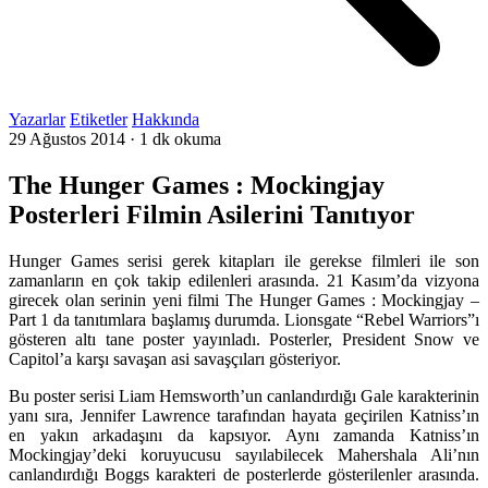
Yazarlar
Etiketler
Hakkında
29 Ağustos 2014
·
1 dk okuma
The Hunger Games : Mockingjay
Posterleri Filmin Asilerini Tanıtıyor
Hunger Games serisi gerek kitapları ile gerekse filmleri ile son
zamanların en çok takip edilenleri arasında. 21 Kasım’da vizyona
girecek olan serinin yeni filmi The Hunger Games : Mockingjay –
Part 1 da tanıtımlara başlamış durumda. Lionsgate “Rebel Warriors”ı
gösteren altı tane poster yayınladı. Posterler, President Snow ve
Capitol’a karşı savaşan asi savaşçıları gösteriyor.
Bu poster serisi
Liam Hemsworth’un
canlandırdığı
Gale
karakterinin
yanı sıra,
Jennifer Lawrence
tarafından hayata geçirilen
Katniss’ın
en yakın arkadaşını da kapsıyor. Aynı zamanda
Katniss’ın
Mockingjay’deki
koruyucusu sayılabilecek
Mahershala Ali’nın
canlandırdığı
Boggs
karakteri de posterlerde gösterilenler arasında.