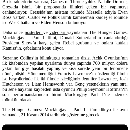
Bu karakterlerin yanısıra, Games of Throne yıldızı
Natalie Dormer,
Cressida
isimli bir propoganda filmleri çeken bir yapımcıyı
canlandırıyor.
Cressida’nın
asistanı rolünde
Messella
adıyla
Evan
Ros
s varken,
Castor ve Pollux
isimli kamereman kardeşler rolünde
ise
Wes Chatham
ve
Elden Henson
bulunoyor.
Daha önce
posterleri
ve
videoları
yayınlanan The Hunger Games:
Mockingjay – Part 1 filmi, Donald Sutherland’ın canlandırdığı
President Snow’a karşı gelen Rebel grubunu ve onlara katılan
Katniss’ın, çabalarını konu alıyor.
Suzanne Collins’in bilimkurgu romanları dizisi Açlık Oyunları’nın
ilk kitabından yapılan uyarlama dünya çapında 700 milyon dolara
yakın bir gişe hasılatı yapmış ve kısa sürede yeni bir fenomene
dönüşmüştü. Yönetmenliğini Francis Lawrence‘ın üstlendiği filmin
ise başrollerinde ilk iki filmde izlediğimiz Jennifer Lawrence, Josh
Hutcherson ve Liam Hemsworth var. Genç yeteneklerin yanı sıra,
bu sene hayatını kaybeden usta oyuncu Philip Seymour Hoffman‘ın
son performanslarından birini Mockingjay Part 1‘de izlemek
mümkün olacak.
The Hunger Games: Mockingjay – Part 1 tüm dünya ile aynı
zamanda, 21 Kasım 2014 tarihinde gösterime girecek.