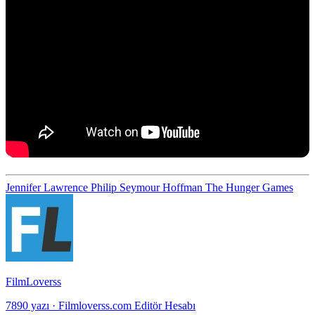
Jennifer Lawrence
Philip Seymour Hoffman
The Hunger Games
FilmLoverss
7890 yazı
·
Filmloverss.com Editör Hesabı