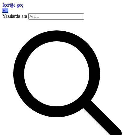
İçeriğe geç
FL
Yazılarda ara