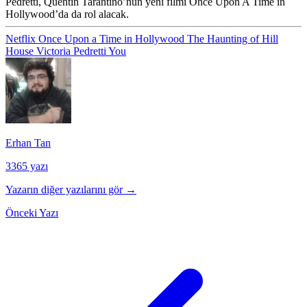
Pedretti, Quentin Tarantino’nun yeni filmi Once Upon A Time in
Hollywood’da da rol alacak.
Netflix
Once Upon a Time in Hollywood
The Haunting of Hill
House
Victoria Pedretti
You
Erhan Tan
3365 yazı
Yazarın diğer yazılarını gör →
Önceki Yazı