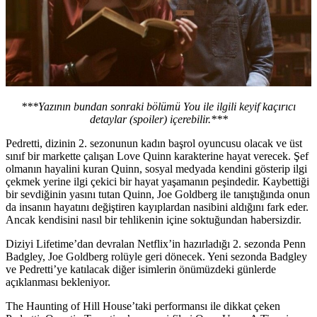
***Yazının bundan sonraki bölümü You ile ilgili keyif kaçırıcı
detaylar (spoiler) içerebilir.***
Pedretti, dizinin 2. sezonunun kadın başrol oyuncusu olacak ve üst
sınıf bir markette çalışan Love Quinn karakterine hayat verecek. Şef
olmanın hayalini kuran Quinn, sosyal medyada kendini gösterip ilgi
çekmek yerine ilgi çekici bir hayat yaşamanın peşindedir. Kaybettiği
bir sevdiğinin yasını tutan Quinn, Joe Goldberg ile tanıştığında onun
da insanın hayatını değiştiren kayıplardan nasibini aldığını fark eder.
Ancak kendisini nasıl bir tehlikenin içine soktuğundan habersizdir.
Diziyi Lifetime’dan devralan Netflix’in hazırladığı 2. sezonda Penn
Badgley, Joe Goldberg rolüyle geri dönecek. Yeni sezonda Badgley
ve Pedretti’ye katılacak diğer isimlerin önümüzdeki günlerde
açıklanması bekleniyor.
The Haunting of Hill House’taki performansı ile dikkat çeken