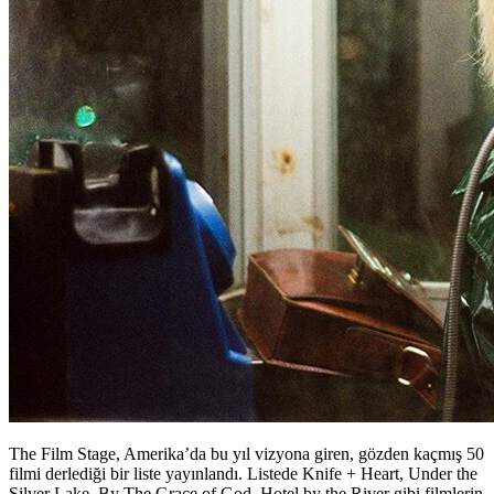
The Film Stage, Amerika’da bu yıl vizyona giren, gözden kaçmış 50
filmi derlediği bir liste yayınlandı. Listede Knife + Heart, Under the
Silver Lake, By The Grace of God, Hotel by the River gibi filmlerin