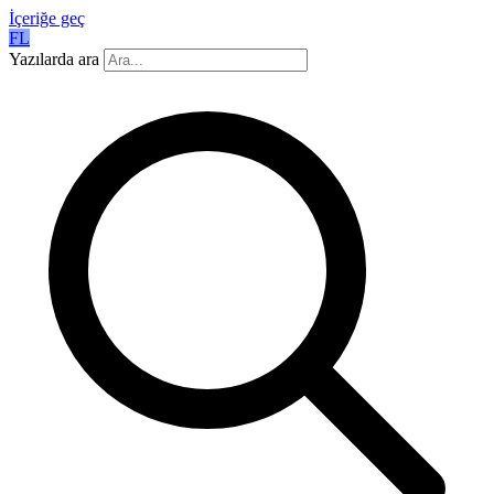
İçeriğe geç
FL
Yazılarda ara