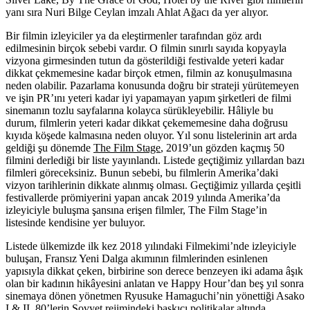
yanı sıra Nuri Bilge Ceylan imzalı Ahlat Ağacı da yer alıyor.
Bir filmin izleyiciler ya da eleştirmenler tarafından göz ardı
edilmesinin birçok sebebi vardır. O filmin sınırlı sayıda kopyayla
vizyona girmesinden tutun da gösterildiği festivalde yeteri kadar
dikkat çekmemesine kadar birçok etmen, filmin az konuşulmasına
neden olabilir. Pazarlama konusunda doğru bir strateji yürütemeyen
ve işin PR’ını yeteri kadar iyi yapamayan yapım şirketleri de filmi
sinemanın tozlu sayfalarına kolayca sürükleyebilir. Hâliyle bu
durum, filmlerin yeteri kadar dikkat çekememesine daha doğrusu
kıyıda köşede kalmasına neden oluyor. Yıl sonu listelerinin art arda
geldiği şu dönemde
The Film Stage
, 2019’un gözden kaçmış 50
filmini derlediği bir liste yayınlandı. Listede geçtiğimiz yıllardan bazı
filmleri göreceksiniz. Bunun sebebi, bu filmlerin Amerika’daki
vizyon tarihlerinin dikkate alınmış olması. Geçtiğimiz yıllarda çeşitli
festivallerde prömiyerini yapan ancak 2019 yılında Amerika’da
izleyiciyle buluşma şansına erişen filmler, The Film Stage’in
listesinde kendisine yer buluyor.
Listede ülkemizde ilk kez 2018 yılındaki Filmekimi’nde izleyiciyle
buluşan, Fransız Yeni Dalga akımının filmlerinden esinlenen
yapısıyla dikkat çeken, birbirine son derece benzeyen iki adama âşık
olan bir kadının hikâyesini anlatan ve Happy Hour’dan beş yıl sonra
sinemaya dönen yönetmen Ryusuke Hamaguchi’nin yönettiği
Asako
I & II
, 80’lerin Sovyet rejimindeki baskıcı politikalar altında