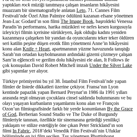
yaptıkları
rock
müziği tanıtmaya çalışan insanların hikâyesini
muazzam bir sinematografiyle anlatan
Leto
,
71. Cannes Film
Festivali’nde Özel Altın Palmiye ödülünü kazanan efsane yönetmen
Jean-Luc Godard’ın son filmi
The Image Book
, başroldeki Venessa
Paradis’in performansı, harika müzikleri ve nefes kesen kurgusuyla
izleyiciyi filmin içerisine sürükleyen, âşık olduğu kadını yeniden
kazanmaya çalışırken bir yandan da oyuncularını teker teker öldüren
seri katilin peşine düşen erotik film yönetmeni Anne’in hikâyesini
konu alan
Knife + Heart
, apartmanının yüzme havuzunda tanıştığı
Sarah’nın ortadan kaybolmasının ardındaki gizemi çözmeye çalışan
Sam’in eğlenceli ve gerilim dolu hikâyesini ele alan, It Follows ile
çok konuşulan David Robert Mitchell imzalı
Under the Silver Lake
gibi yapımlar yer alıyor.
Türkiye prömiyerini bu yıl 38. İstanbul Film Festivali’nde yapan
filmler de listede dikkatleri üzerine çekiyor. Fransa’nın Lyon
kentinde papazlık yapan Bernard Preynat’ın 1986 ila 1991 yılları
arasında reşit olmayan çocuklara cinsel saldırıda bulunmasını ve bu
olayı yaşayan kurbanların yaşamlarını konu alan ve François
Ozon’un filmiografisinde farklı bir yerde konumlanan
By the Grace
of God
, Berberian Sound Studio ve The Duke of Burgundy
filmleriyle tanınan, özellikle tür sinemasına getirdiği yenilikçi
yaklaşım ve stilize estetiğiyle öne çıkan Peter Strickland’ın son
filmi
In Fabric
, 2018’deki Venedik Film Festivali’nin Ufuklar
bölümünde en iyi film seçilen, Tay yönetmen Phuttiphong