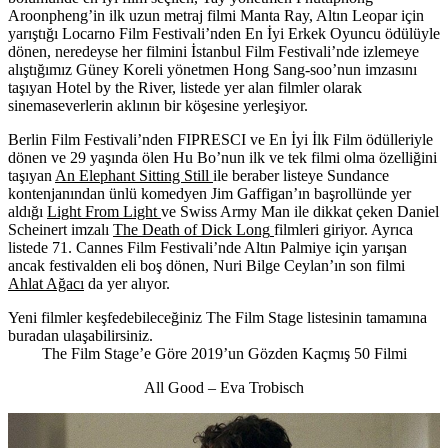
Aroonpheng’in ilk uzun metraj filmi
Manta Ray
, Altın Leopar için
yarıştığı Locarno Film Festivali’nden En İyi Erkek Oyuncu ödülüyle
dönen, neredeyse her filmini İstanbul Film Festivali’nde izlemeye
alıştığımız Güney Koreli yönetmen Hong Sang-soo’nun imzasını
taşıyan
Hotel by the River
, listede yer alan filmler olarak
sinemaseverlerin aklının bir köşesine yerleşiyor.
Berlin Film Festivali’nden FIPRESCI ve En İyi İlk Film ödülleriyle
dönen ve 29 yaşında ölen Hu Bo’nun ilk ve tek filmi olma özelliğini
taşıyan
An Elephant Sitting Still
ile beraber listeye Sundance
kontenjanından ünlü komedyen Jim Gaffigan’ın başrollünde yer
aldığı
Light From Light
ve Swiss Army Man ile dikkat çeken Daniel
Scheinert imzalı
The Death of Dick Long
filmleri giriyor. Ayrıca
listede 71. Cannes Film Festivali’nde Altın Palmiye için yarışan
ancak festivalden eli boş dönen, Nuri Bilge Ceylan’ın son filmi
Ahlat Ağacı
da yer alıyor.
Yeni filmler keşfedebileceğiniz The Film Stage listesinin tamamına
buradan ulaşabilirsiniz.
The Film Stage’e Göre 2019’un Gözden Kaçmış 50 Filmi
All Good – Eva Trobisch