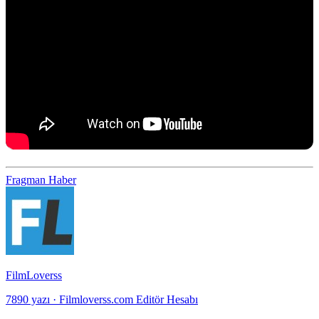
Fragman
Haber
FilmLoverss
7890 yazı
·
Filmloverss.com Editör Hesabı