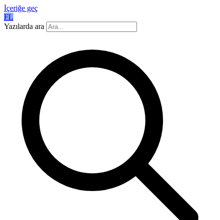
İçeriğe geç
FL
Yazılarda ara