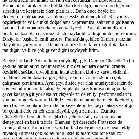
Kameranın karakterlerle birlikte hareket ettiği, bir yerden diğerine
sıçradığı ve kesintisiz akan planlar… Daha önce böyle bir
deneyimim olmamıştı, son derece eşsiz bir deneyimdi. Bir yanıyla
özgürleştiriciydi, çünkü doğaçlama yapmamıza, sahnenin gidişatına
katkıda bulunmamıza da imkan veriyordu. Bu anlatımın dizinin
odak noktası olan caz müzikle de bağlantılı olduğunu düşünüyorum.
Diziyi bir başka önemli unsura, Fransa’da çekilen filmlerin tarzına
da yakınlaştırıyordu… Damien’in bize büyük bir özgürlük alanı
tanıdığını ve bize çok güvendiğini söyleyebilirim.
André Holland
: Amandla’nın söylediği gibi Damien Chazelle’in bu
şekilde bir anlatımı benimsemesi biz oyunculara önemli oranda
özgürlük sağladı diyebilirim, fakat çekim ekibi ve kurgu ekibinin
muhtemelen bu tasarıyı gerçekleştirebilmek için çok ama çok
çalışması gerekmiştir. Aynı şeyi dizide yer alan müzisyenler için de
söyleyebilirim, çünkü akıp giden planlar söz konusu olduğunda,
şayet kadraja giriyorlarsa müzisyenlerin de en iyi performanslarını
sunmaları gerekiyordu. Hâliyle hem kameranın, hem teknik ekibin,
hem biz oyuncuların hem de müzisyenlerin her şeyi hatasız yaptığı
bir çekimi elde etmek zorundaydık çoğu zaman… Damien
Chazelle’le, hem de Paris gibi bir şehirde çalışmak müthiş bir
deneyimdi en basit tabirle. Damien, iyi derecede Fransızca da
konuşabiliyor. Bu nedenle yarıdan fazlası Fransızca konuşan ekiple
diyalog kurması çok kolay oldu, üstelik aramızda bir katalizör
vazifesi de gördü. Bazen ekiple ve yönetmenle aynı dili