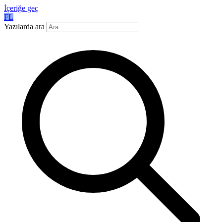
İçeriğe geç
FL
Yazılarda ara