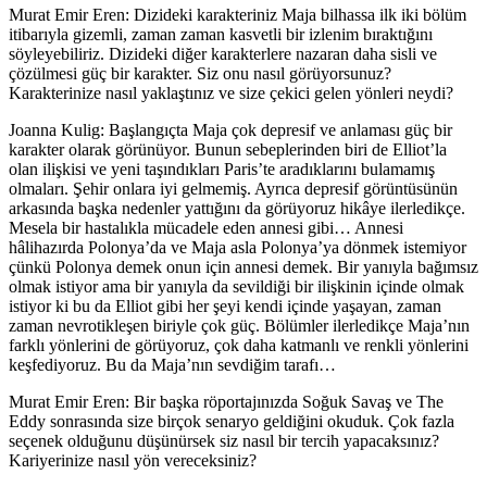
Murat Emir Eren: Dizideki karakteriniz Maja bilhassa ilk iki bölüm
itibarıyla gizemli, zaman zaman kasvetli bir izlenim bıraktığını
söyleyebiliriz. Dizideki diğer karakterlere nazaran daha sisli ve
çözülmesi güç bir karakter. Siz onu nasıl görüyorsunuz?
Karakterinize nasıl yaklaştınız ve size çekici gelen yönleri neydi?
Joanna Kulig:
Başlangıçta Maja çok depresif ve anlaması güç bir
karakter olarak görünüyor. Bunun sebeplerinden biri de Elliot’la
olan ilişkisi ve yeni taşındıkları Paris’te aradıklarını bulamamış
olmaları. Şehir onlara iyi gelmemiş. Ayrıca depresif görüntüsünün
arkasında başka nedenler yattığını da görüyoruz hikâye ilerledikçe.
Mesela bir hastalıkla mücadele eden annesi gibi… Annesi
hâlihazırda Polonya’da ve Maja asla Polonya’ya dönmek istemiyor
çünkü Polonya demek onun için annesi demek. Bir yanıyla bağımsız
olmak istiyor ama bir yanıyla da sevildiği bir ilişkinin içinde olmak
istiyor ki bu da Elliot gibi her şeyi kendi içinde yaşayan, zaman
zaman nevrotikleşen biriyle çok güç. Bölümler ilerledikçe Maja’nın
farklı yönlerini de görüyoruz, çok daha katmanlı ve renkli yönlerini
keşfediyoruz. Bu da Maja’nın sevdiğim tarafı…
Murat Emir Eren: Bir başka röportajınızda Soğuk Savaş ve The
Eddy sonrasında size birçok senaryo geldiğini okuduk. Çok fazla
seçenek olduğunu düşünürsek siz nasıl bir tercih yapacaksınız?
Kariyerinize nasıl yön vereceksiniz?