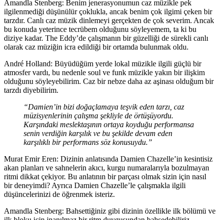
Amandla Stenberg:
Benim jenerasyonumun caz müzikle pek
ilgilenmediği düşünülür çoklukla, ancak benim çok ilgimi çeken bir
tarzdır. Canlı caz müzik dinlemeyi gerçekten de çok severim. Ancak
bu konuda yeterince tecrübem olduğunu söyleyemem, ta ki bu
diziye kadar. The Eddy’de çalışmanın bir güzelliği de sürekli canlı
olarak caz müziğin icra edildiği bir ortamda bulunmak oldu.
André Holland:
Büyüdüğüm yerde lokal müzikle ilgili güçlü bir
atmosfer vardı, bu nedenle soul ve funk müzikle yakın bir ilişkim
olduğunu söyleyebilirim. Caz bir nebze daha az aşinası olduğum bir
tarzdı diyebilirim.
“Damien’in bizi doğaçlamaya teşvik eden tarzı, caz
müzisyenlerinin çalışma şekliyle de örtüşüyordu.
Karşındaki meslektaşının ortaya koyduğu performansa
senin verdiğin karşılık ve bu şekilde devam eden
karşılıklı bir performans söz konusuydu.”
Murat Emir Eren: Dizinin anlatısında Damien Chazelle’in kesintisiz
akan planları ve sahnelerin akıcı, kurgu numaralarıyla bozulmayan
ritmi dikkat çekiyor. Bu anlatının bir parçası olmak sizin için nasıl
bir deneyimdi? Ayrıca Damien Chazelle’le çalışmakla ilgili
düşüncelerinizi de öğrenmek isteriz.
Amandla Stenberg
: Bahsettiğiniz gibi dizinin özellikle ilk bölümü ve
ilk bloku için inanılmaz bir ritm duygusundan bahsedebiliriz.