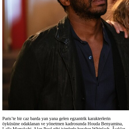
Paris’te bir caz barda yan yana gelen egzantrik karakterlerin
öyküsüne odaklanan ve yönetmen kadrosunda Houda Benyamina,
Laïla Marrakchi, Alan Poul gibi isimlerle beraber
Whiplash
,
Âşıklar