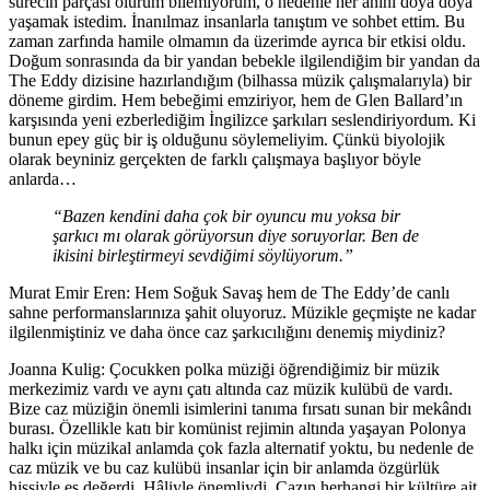
sürecin parçası olurum bilemiyorum, o nedenle her anını doya doya
yaşamak istedim. İnanılmaz insanlarla tanıştım ve sohbet ettim. Bu
zaman zarfında hamile olmamın da üzerimde ayrıca bir etkisi oldu.
Doğum sonrasında da bir yandan bebekle ilgilendiğim bir yandan da
The Eddy dizisine hazırlandığım (bilhassa müzik çalışmalarıyla) bir
döneme girdim. Hem bebeğimi emziriyor, hem de Glen Ballard’ın
karşısında yeni ezberlediğim İngilizce şarkıları seslendiriyordum. Ki
bunun epey güç bir iş olduğunu söylemeliyim. Çünkü biyolojik
olarak beyniniz gerçekten de farklı çalışmaya başlıyor böyle
anlarda…
“Bazen kendini daha çok bir oyuncu mu yoksa bir
şarkıcı mı olarak görüyorsun diye soruyorlar. Ben de
ikisini birleştirmeyi sevdiğimi söylüyorum.”
Murat Emir Eren: Hem Soğuk Savaş hem de The Eddy’de canlı
sahne performanslarınıza şahit oluyoruz. Müzikle geçmişte ne kadar
ilgilenmiştiniz ve daha önce caz şarkıcılığını denemiş miydiniz?
Joanna Kulig:
Çocukken polka müziği öğrendiğimiz bir müzik
merkezimiz vardı ve aynı çatı altında caz müzik kulübü de vardı.
Bize caz müziğin önemli isimlerini tanıma fırsatı sunan bir mekândı
burası. Özellikle katı bir komünist rejimin altında yaşayan Polonya
halkı için müzikal anlamda çok fazla alternatif yoktu, bu nedenle de
caz müzik ve bu caz kulübü insanlar için bir anlamda özgürlük
hissiyle eş değerdi. Hâliyle önemliydi. Cazın herhangi bir kültüre ait