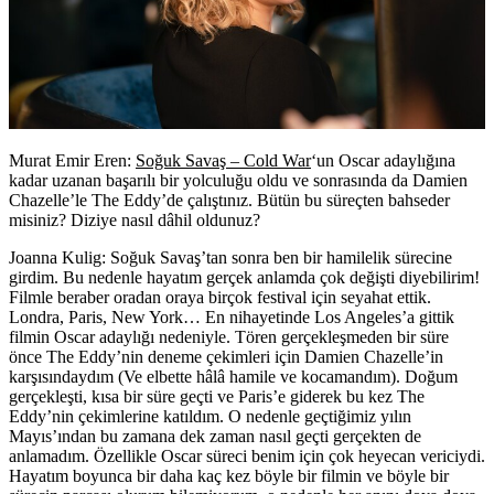
Murat Emir Eren:
Soğuk Savaş – Cold War
‘un Oscar adaylığına
kadar uzanan başarılı bir yolculuğu oldu ve sonrasında da Damien
Chazelle’le The Eddy’de çalıştınız. Bütün bu süreçten bahseder
misiniz? Diziye nasıl dâhil oldunuz?
Joanna Kulig:
Soğuk Savaş’tan sonra ben bir hamilelik sürecine
girdim. Bu nedenle hayatım gerçek anlamda çok değişti diyebilirim!
Filmle beraber oradan oraya birçok festival için seyahat ettik.
Londra, Paris, New York… En nihayetinde Los Angeles’a gittik
filmin Oscar adaylığı nedeniyle. Tören gerçekleşmeden bir süre
önce The Eddy’nin deneme çekimleri için Damien Chazelle’in
karşısındaydım (Ve elbette hâlâ hamile ve kocamandım). Doğum
gerçekleşti, kısa bir süre geçti ve Paris’e giderek bu kez The
Eddy’nin çekimlerine katıldım. O nedenle geçtiğimiz yılın
Mayıs’ından bu zamana dek zaman nasıl geçti gerçekten de
anlamadım. Özellikle Oscar süreci benim için çok heyecan vericiydi.
Hayatım boyunca bir daha kaç kez böyle bir filmin ve böyle bir