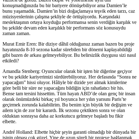
konuşmadığınızda bu bir bariyere dönüşebiliyor ama Damien’le
bunu yaşamadık. Damien’in bizi doğaçlamaya teşvik eden tarzı, caz
müzisyenlerinin çalışma şekliyle de örtüşüyordu. Karşındaki
meslektaşının ortaya koyduğu performansa senin verdiğin karşılık ve
bu şekilde devam eden karşılıklı bir performans söz konusuydu
zaman zaman.
Murat Emir Eren: Bir diziye dâhil olduğunuz zaman bazen bu proje
hayatınızda 8-10 sezona kadar sürebilen bir dönemi kaplayabildiği
gibi bazen de arkası gelmeyebiliyor. Bu belirsizlik duygusu sizi nasıl
etkiledi?
Amandla Stenberg:
Oyuncular olarak bir işten bir diğerine geçiyor
ve bu şekilde kariyerimizi sürdürebiliyoruz. Her defasında “Sonra ne
yapacağım” hissi oluyor. Hâliyle bir dizide yer almak kimilerine
göre belli bir süre ne yapacağını bildiğin için rahatlatıcı bir his.
Bense tam tersini hissettim. Tüm hayatı ABD’de olan genç bir insan
olarak önümüzdeki birkaç yıl boyunca her yılın yarısını Paris’te
geçirmek zorunda kalabilirim. Bu benim için büyük bir değişim ve
ailem için de zor bir karardı. İlk sezonu çektikten sonra ve olan
olduktan sonraysa daha az korkutucu gelmeye başladı bu fikir
elbette.
André Holland:
Elbette hiçbir şeyin garanti olmadığı bir dünyada bir
işinin olması çok güzel. Yine de uzun süreli bir projeye bağlanmak