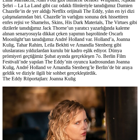
Şehri – La La Land
gibi caz odaklı filmleriyle tanıdığımız
Damien
Chazelle
‘in de yer aldığı Netflix orijinali
The Eddy
, yılın en iyi dizi
çalışmalarından biri. Chazelle’in varlığını sonuna dek hissettiren
enfes rejisi ve Shamelss, Skins, His Dark Materials, The Virtues gibi
dizilerle tanıdığımız Jack Thorne’un yaratıcı yazarlığında kaleme
alınan senaryosuyla dikkat çeken yapımın başrolünde Oscarlı
Moonlight’tan tanıdığımız
André Holland
var. Holland’a,
Joanna
Kulig, Tahar Rahim, Leila Bekhti
ve
Amandla Stenberg
gibi
uluslararası yıldızlardan kurulu bir kadro eşlik ediyor. Dünya
prömiyeri geçtiğimiz Şubat ayında gerçekleşen 7o. Berlin Film
Festivali’nde yapılan The Eddy’nin oyuncu kadrosundan Joanna
Kulig, André Holland ve Amandla Stenberg’le Berlin’de bir araya
geldik ve diziyle ilgili bir sohbet gerçekleştirdik.
The Eddy Röportajları: Joanna Kulig