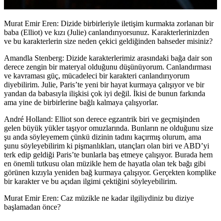
Murat Emir Eren: Dizide birbirleriyle iletişim kurmakta zorlanan bir
baba (Elliot) ve kızı (Julie) canlandırıyorsunuz. Karakterlerinizden
ve bu karakterlerin size neden çekici geldiğinden bahseder misiniz?
Amandla Stenberg:
Dizide karakterlerimiz arasındaki bağa dair son
derece zengin bir materyal olduğunu düşünüyorum. Canlandırması
ve kavraması güç, mücadeleci bir karakteri canlandırıyorum
diyebilirim. Julie, Paris’te yeni bir hayat kurmaya çalışıyor ve bir
yandan da babasıyla ilişkisi çok iyi değil. İkisi de bunun farkında
ama yine de birbirlerine bağlı kalmaya çalışyorlar.
André Holland:
Elliot son derece egzantrik biri ve geçmişinden
gelen büyük yükler taşıyor omuzlarında. Bunların ne olduğunu size
şu anda söyleyemem çünkü dizinin tadını kaçırmış olurum, ama
şunu söyleyebilirim ki pişmanlıkları, utançları olan biri ve ABD’yi
terk edip geldiği Paris’te bunlarla baş etmeye çalışıyor. Burada hem
en önemli tutkusu olan müzikle hem de hayatla olan tek bağı gibi
görünen kızıyla yeniden bağ kurmaya çalışıyor. Gerçekten komplike
bir karakter ve bu açıdan ilgimi çektiğini söyleyebilirim.
Murat Emir Eren: Caz müzikle ne kadar ilgiliydiniz bu diziye
başlamadan önce?