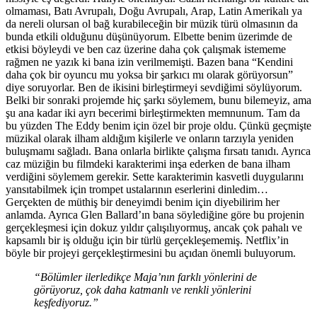
olmaması, Batı Avrupalı, Doğu Avrupalı, Arap, Latin Amerikalı ya
da nereli olursan ol bağ kurabileceğin bir müzik türü olmasının da
bunda etkili olduğunu düşünüyorum. Elbette benim üzerimde de
etkisi böyleydi ve ben caz üzerine daha çok çalışmak istememe
rağmen ne yazık ki bana izin verilmemişti. Bazen bana “Kendini
daha çok bir oyuncu mu yoksa bir şarkıcı mı olarak görüyorsun”
diye soruyorlar. Ben de ikisini birleştirmeyi sevdiğimi söylüyorum.
Belki bir sonraki projemde hiç şarkı söylemem, bunu bilemeyiz, ama
şu ana kadar iki ayrı becerimi birleştirmekten memnunum. Tam da
bu yüzden The Eddy benim için özel bir proje oldu. Çünkü geçmişte
müzikal olarak ilham aldığım kişilerle ve onların tarzıyla yeniden
buluşmamı sağladı. Bana onlarla birlikte çalışma fırsatı tanıdı. Ayrıca
caz müziğin bu filmdeki karakterimi inşa ederken de bana ilham
verdiğini söylemem gerekir. Sette karakterimin kasvetli duygularını
yansıtabilmek için trompet ustalarının eserlerini dinledim…
Gerçekten de müthiş bir deneyimdi benim için diyebilirim her
anlamda. Ayrıca Glen Ballard’ın bana söylediğine göre bu projenin
gerçekleşmesi için dokuz yıldır çalışılıyormuş, ancak çok pahalı ve
kapsamlı bir iş olduğu için bir türlü gerçekleşememiş. Netflix’in
böyle bir projeyi gerçekleştirmesini bu açıdan önemli buluyorum.
“Bölümler ilerledikçe Maja’nın farklı yönlerini de
görüyoruz, çok daha katmanlı ve renkli yönlerini
keşfediyoruz.”