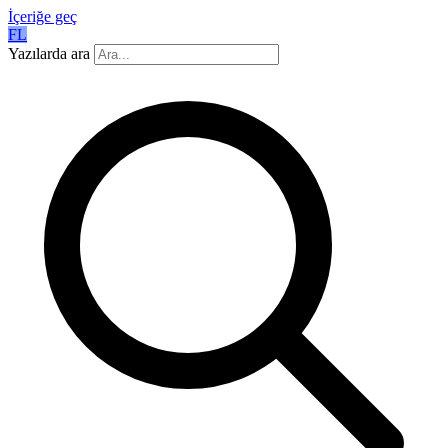
İçeriğe geç
FL
Yazılarda ara