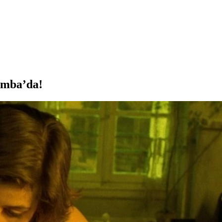
amba’da!