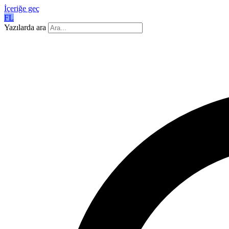
İçeriğe geç
FL
Yazılarda ara