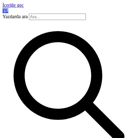
İçeriğe geç
FL
Yazılarda ara