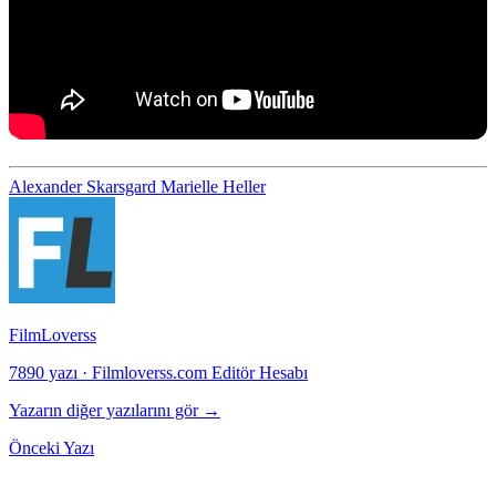
Alexander Skarsgard
Marielle Heller
FilmLoverss
7890 yazı
·
Filmloverss.com Editör Hesabı
Yazarın diğer yazılarını gör →
Önceki Yazı