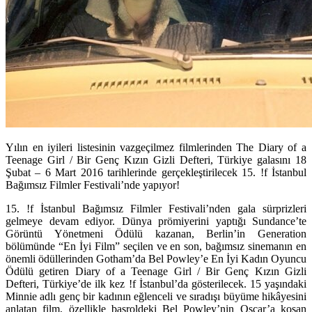
Yılın en iyileri listesinin vazgeçilmez filmlerinden The
Diary of a
Teenage Girl / Bir Genç Kızın Gizli Defteri
, Türkiye galasını 18
Şubat – 6 Mart 2016 tarihlerinde gerçekleştirilecek 15.
!f İstanbul
Bağımsız Filmler Festivali
’nde yapıyor!
15. !f İstanbul Bağımsız Filmler Festivali
’nden gala sürprizleri
gelmeye devam ediyor. Dünya prömiyerini yaptığı Sundance’te
Görüntü Yönetmeni Ödülü kazanan, Berlin’in Generation
bölümünde “En İyi Film” seçilen ve en son, bağımsız sinemanın en
önemli ödüllerinden Gotham’da
Bel Powley
’e En İyi Kadın Oyuncu
Ödülü getiren
Diary of a Teenage Girl / Bir Genç Kızın Gizli
Defteri
,
Türkiye’de ilk kez !f İstanbul
’da gösterilecek. 15 yaşındaki
Minnie adlı genç bir kadının eğlenceli ve sıradışı büyüme hikâyesini
anlatan film, özellikle başroldeki
Bel Powley
’nin Oscar’a koşan