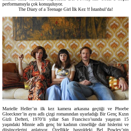
performansıyla çok konuşuluyor.
The Diary of a Teenage Girl İlk Kez !f İstanbul’da!
Marielle Heller
’ın ilk kez kamera arkasına geçtiği ve
Phoebe
Gloeckner
’in aynı adlı çizgi romanından uyarladığı
Bir Genç Kızın
Gizli Defteri
, 1970’li yıllar San Francisco’sunda yaşayan 15
yaşındaki Minnie adlı genç bir kadının cinselliğe dair hislerini ve
düşüncelerini anlatıyor. Özellikle başroldeki
Bel Powley
’nin