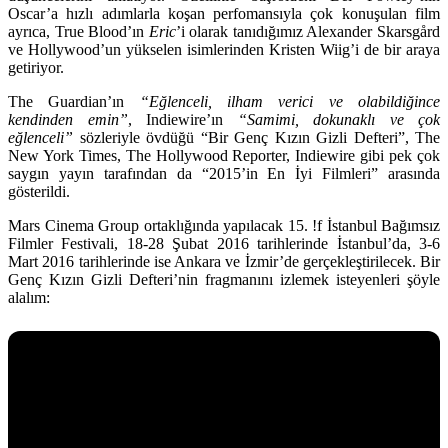
Oscar’a hızlı adımlarla koşan perfomansıyla çok konuşulan film
ayrıca,
True Blood
’ın
Eric
’i olarak tanıdığımız
Alexander Skarsgård
ve Hollywood’un yükselen isimlerinden
Kristen Wiig
’i de bir araya
getiriyor.
The Guardian’ın
“Eğlenceli, ilham verici ve olabildiğince
kendinden emin”
, Indiewire’ın
“Samimi, dokunaklı ve çok
eğlenceli”
sözleriyle övdüğü
“Bir Genç Kızın Gizli Defteri”
, The
New York Times, The Hollywood Reporter, Indiewire gibi pek çok
saygın yayın tarafından da “2015’in En İyi Filmleri” arasında
gösterildi.
Mars Cinema Group ortaklığında yapılacak
15. !f İstanbul Bağımsız
Filmler Festivali
, 18-28 Şubat 2016 tarihlerinde İstanbul’da, 3-6
Mart 2016 tarihlerinde ise Ankara ve İzmir’de gerçekleştirilecek. Bir
Genç Kızın Gizli Defteri’nin fragmanını izlemek isteyenleri şöyle
alalım: