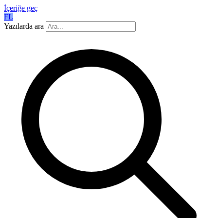
İçeriğe geç
FL
Yazılarda ara