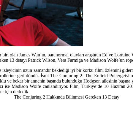
en biri olan James Wan’ın, paranormal olayları araştıran Ed ve Lorrain
eken 13 detayı Patrick Wilson, Vera Farmiga ve Madison Wolfe’un röport
 izleyicinin uzun zamandır beklediği iyi bir korku filmi özlemini gider
rollerine geri döndü. İsmi The Conjuring 2: The Enfield Poltergeist
cuklu ve bekar bir annenin başında bulunduğu Hodgson ailesinin başına g
kızı ise Madison Wolfe canlandırıyor. Film, Türkiye’de 10 Haziran 
r için derledik.
The Conjuring 2 Hakkında Bilinmesi Gereken 13 Detay