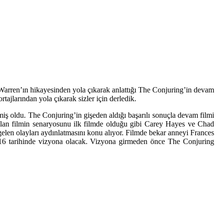
e Warren’ın hikayesinden yola çıkarak anlattığı The Conjuring’in devam
ajlarından yola çıkarak sizler için derledik.
miş oldu. The Conjuring’in gişeden aldığı başarılı sonuçla devam filmi
 olan filmin senaryosunu ilk filmde olduğu gibi Carey Hayes ve Chad
elen olayları aydınlatmasını konu alıyor. Filmde bekar anneyi Frances
2016 tarihinde vizyona olacak. Vizyona girmeden önce The Conjuring