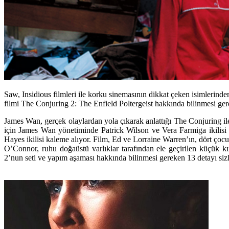
Saw, Insidious filmleri ile korku sinemasının dikkat çeken isimlerind
filmi The Conjuring 2: The Enfield Poltergeist hakkında bilinmesi ger
James Wan, gerçek olaylardan yola çıkarak anlattığı The Conjuring ile
için James Wan yönetiminde Patrick Wilson ve Vera Farmiga ikilisi 
Hayes ikilisi kaleme alıyor. Film, Ed ve Lorraine Warren’ın, dört ço
O’Connor, ruhu doğaüstü varlıklar tarafından ele geçirilen küçük 
2’nun seti ve yapım aşaması hakkında bilinmesi gereken 13 detayı sizle