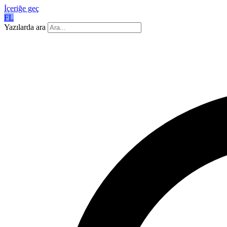
İçeriğe geç
FL
Yazılarda ara