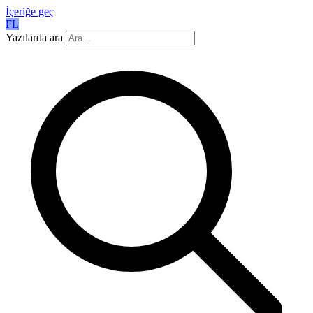
İçeriğe geç
FL
Yazılarda ara