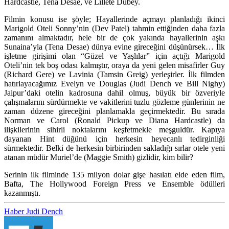
Hardcastle, Tena Desae, ve Lillete Dubey.
Filmin konusu ise şöyle; Hayallerinde açmayı planladığı ikinci
Marigold Oteli Sonny’nin (Dev Patel) tahmin ettiğinden daha fazla
zamanını almaktadır, hele bir de çok yakında hayallerinin aşkı
Sunaina’yla (Tena Desae) dünya evine gireceğini düşünürsek… İlk
işletme girişimi olan “Güzel ve Yaşlılar” için açtığı Marigold
Oteli’nin tek boş odası kalmıştır, oraya da yeni gelen misafirler Guy
(Richard Gere) ve Lavinia (Tamsin Greig) yerleşirler. İlk filmden
hatırlayacağımız Evelyn ve Douglas (Judi Dench ve Bill Nighy)
Jaipur’daki otelin kadrosuna dahil olmuş, büyük bir özveriyle
çalışmalarını sürdürmekte ve vakitlerini tuzlu gözleme günlerinin ne
zaman düzene gireceğini planlamakla geçirmektedir. Bu sırada
Norman ve Carol (Ronald Pickup ve Diana Hardcastle) da
ilişkilerinin sihirli noktalarını keşfetmekle meşguldür. Kapıya
dayanan Hint düğünü için herkesin heyecanlı tedirginliği
sürmektedir. Belki de herkesin birbirinden sakladığı sırlar otele yeni
atanan müdür Muriel’de (Maggie Smith) gizlidir, kim bilir?
Serinin ilk filminde 135 milyon dolar gişe hasılatı elde eden film,
Bafta, The Hollywood Foreign Press ve Ensemble ödülleri
kazanmıştı.
Haber
Judi Dench