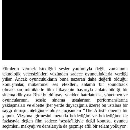
Filmlerin vermek istediğini sesler yardımıyla değil, zamanının
teknolojik yetersizlikleri yüzünden sadece oyunculuklarla verdiği
yıllar. Ancak oyunculukların buna nazaran daha değerli olduğu;
konuşmalar, mükemmel ses efektleri, anlamlı bir soundtrack
olmaksızın mimiklerle tüm hikayenin başarıyla anlatılabildiği bir
sinema dünyası. Bize bu dünyayı yeniden hatırlatması, yönetmen ve
oyuncularının, sessiz sinema ustalarının performanslarına
yaklaşmaları ve elbette (her yerde duyacağınız üzere) bu ustalara bir
saygı duruşu niteliğinde olması açısından “The Artist” önemli bir
yapım. Vizyona girmesini merakla beklediğim ve beklediğime de
fazlasıyla değen film sadece ‘sessiz’liğiyle değil konusu, oyuncu
seçimleri, makyajı ve danslarıyla da geçmişe afili bir selam yolluyor.