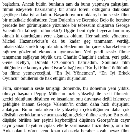
başladım. Ancak bütün bunların tam da bunu yapmaya çalıştığını,
filmin isteyerek hazırlanmış bir anma töreni olduğunu dakikalar
geçtikçe daha iyi anladım. Başarılı oyunculuklarıyla bu sessiz filmi
bir müzikale dönüştüren Jean Dujardin ve Berenice Bejo ile beraber
perdede her görünüşünde yüzümde bir tebessüm oluşturan George
Valentin’in köpeği rolündeki(!) Uggie beni öyle heyecanlandırmış
olmalı ki oturduğum yere sığamaz oldum. Her sahnede yönetmen
Michel Hazanavicius’u da bu kadar geç tanımanın verdiği
rahatsızlıkla sürekli kıpırdandım. Bedenimin bu çaresiz hareketlerine
rağmen gözlerimi ekrandan ayıramadım. Yeri geldi sessiz filmle
tanışmamı sağlayan büyük usta Charlie Chaplin’i andım, yeri geldi
Gene Kelly’i, Donald O’Connor’ı hatırladım. Sonunda film
bittiğinde de konuyu yine Oscar’a bağlayıp “En İyi Film” ödülünün
bu filme yetmeyeceğini, “En İyi Yönetmen”, “En İyi Erkek
Oyuncu” ödüllerini de hak ettiğini düşündüm.
Film, sinemanın sesle tanıştığı dönemde, bu dönemin yeni yıldızı
olmayı başaran Peppy Miller’ın hızlı yükselişi ile sesli filmlerin
geçici olduğunu düşünen ve insanların onu duymaya değil izlemeye
geldiğine inanan George Valentin’in ondan daha hızlı düşüşünü
anlatıyor. Bunu anlatırken de yükselişin çekiciliğinden daha çok
düşüşün zorluklarını ve acımasızlığını gözler önüne seriyor. Bu zorlu
düşüşle birlikte her şeyini kaybettiğini düşünen George’nin cayır
cayır yanan hayatına çıplak ellerle sarılmasına hüzünlenip, onu bir
Anka olarak gören genç kızın çabasıyla beraber siyah beyaz filmi