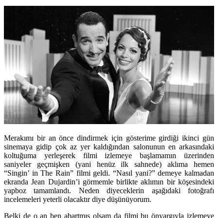
Merakımı bir an önce dindirmek için gösterime girdiği ikinci gün
sinemaya gidip çok az yer kaldığından salonunun en arkasındaki
koltuğuma yerleşerek filmi izlemeye başlamamın üzerinden
saniyeler geçmişken (yani henüz ilk sahnede) aklıma hemen
“Singin’ in The Rain” filmi geldi. “Nasıl yani?” demeye kalmadan
ekranda Jean Dujardin’i görmemle birlikte aklımın bir köşesindeki
yapboz tamamlandı. Neden diyeceklerin aşağıdaki fotoğrafı
incelemeleri yeterli olacaktır diye düşünüyorum.
Belki de o an ben abartmış olsam da filmi bu önyargıyla izlemeye