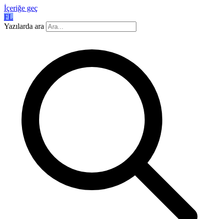
İçeriğe geç
FL
Yazılarda ara