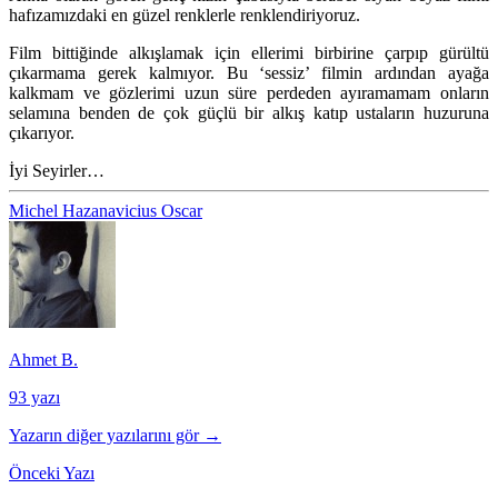
hafızamızdaki en güzel renklerle renklendiriyoruz.
Film bittiğinde alkışlamak için ellerimi birbirine çarpıp gürültü
çıkarmama gerek kalmıyor. Bu ‘sessiz’ filmin ardından ayağa
kalkmam ve gözlerimi uzun süre perdeden ayıramamam onların
selamına benden de çok güçlü bir alkış katıp ustaların huzuruna
çıkarıyor.
İyi Seyirler…
Michel Hazanavicius
Oscar
Ahmet B.
93 yazı
Yazarın diğer yazılarını gör →
Önceki Yazı