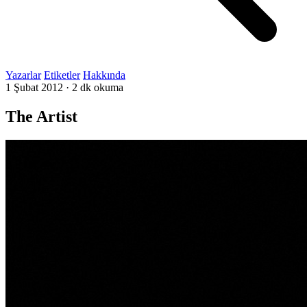
Yazarlar
Etiketler
Hakkında
1 Şubat 2012
·
2 dk okuma
The Artist