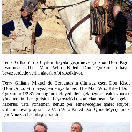
Terry Gilliam’ın 20 yıldır hayata geçirmeye çalıştığı Don Kişot
uyarlaması The Man Who Killed Don Quixote nihayet
beyazperdede yerini alacak gibi gözüküyor.
Terry Gilliam
, Miguel de Cervantes’in ölümsüz eseri Don Kişot
(Don Quixote)’u beyazperde uyarlaması
The Man Who Killed Don
Quixote
‘u 1998’den bugüne dek yedi defa çekmeye çalışılmış ancak
yönetmenin her girişimi başarısızlıkla sonuçlanmıştı. Son gelen
haberler, usta yönetmen henüz pes etmeyeceğine işaret ediyor;
Gilliam hayal projesi
The Man Who Killed Don Quixote
‘yi çekmek
için Amazon ile anlaşma yaptı.