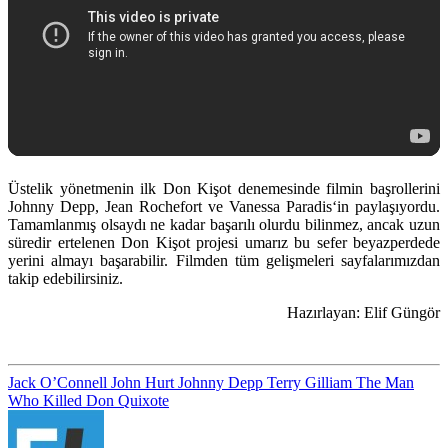
Üstelik yönetmenin ilk Don Kişot denemesinde filmin başrollerini
Johnny Depp, Jean Rochefort
ve
Vanessa Paradis
‘in paylaşıyordu.
Tamamlanmış olsaydı ne kadar başarılı olurdu bilinmez, ancak uzun
süredir ertelenen Don Kişot projesi umarız bu sefer beyazperdede
yerini almayı başarabilir. Filmden tüm gelişmeleri sayfalarımızdan
takip edebilirsiniz.
Hazırlayan: Elif Güngör
Jack O’Connell
John Hurt
Johnny Depp
Terry Gilliam
The Man
Who Killed Don Quixote