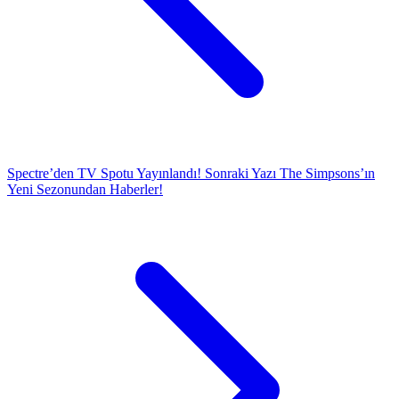
Spectre’den TV Spotu Yayınlandı!
Sonraki Yazı
The Simpsons’ın
Yeni Sezonundan Haberler!