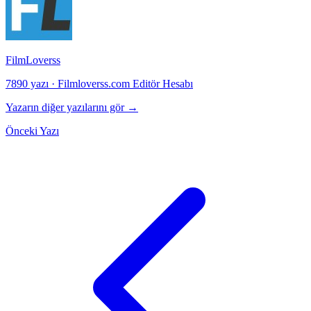
FilmLoverss
7890 yazı
·
Filmloverss.com Editör Hesabı
Yazarın diğer yazılarını gör →
Önceki Yazı