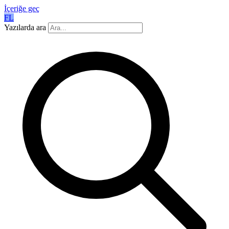
İçeriğe geç
FL
Yazılarda ara