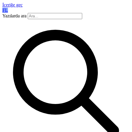
İçeriğe geç
FL
Yazılarda ara