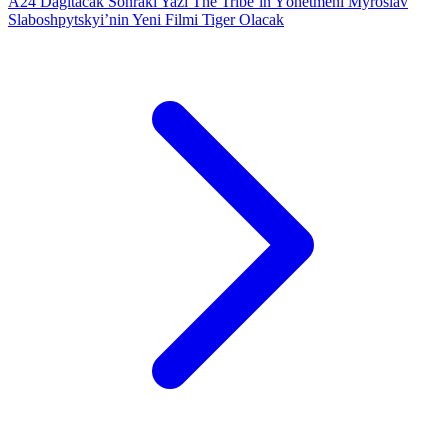
A24 Dağıtacak
Sonraki Yazı
The Tribe’ın Yönetmeni Myroslav
Slaboshpytskyi’nin Yeni Filmi Tiger Olacak