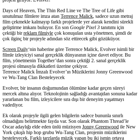
Days of Heaven, The Thin Red Line ve The Tree of Life gibi
unutulmaz filmlere imza atan
Terrence Malick
, sadece uzun metraj
film çekmekle kalmayıp farklı projelerde yer alarak kendini sürekli
geliştirme imkanı buluyor. En son
Google Pixel 3
tanıtımı için
çektiği bir
reklam filmiyle
çok konuşulan usta yönetmen, şimdi de
çok ilginç bir projeyle adından söz ettirecek gibi gözüküyor.
Screen Daily
‘nin haberine göre Terrence Malick,
Evolver
isimli bir
filmle izleyiciyi sanal gerçeklik dünyasının içine davet ediyor. Bu
film, yönetmenin Together’dan sonra çektiği 2. sanal gerçeklik
projesi olmasıyla dikkatleri üzerine çekiyor.
Terrence Malick İmzalı Evolver’ın Müziklerini Jonny Greenwood
ve Wu-Tang Clan Besteleyecek
Evolver, bir insanın doğumundan ölümüne kadar geçen süreyi
mercek altına alıyor. Teknolojinin sağladığı avantajdan sonuna kadar
yararlanan bu film, izleyicilere sıra dışı bir deneyim yaşatmayı
vadediyor.
Ek olarak projeyle ilgili gelen bilgilerin sadece bununla sınırlı
olmadığını belirtmekte fayda var. Son olarak Phantom Thread’le
Oscar adaylığı elde eden ünlü müzisyen
Jonny Greenwood
ile New
York çıkışlı hip hop grubu
Wu-Tang Clan
, projenin müziklerini
besteleyecek. Farklı tarzlarda müzik yapan bu iki ismin ortaya