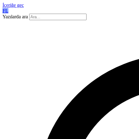
İçeriğe geç
FL
Yazılarda ara