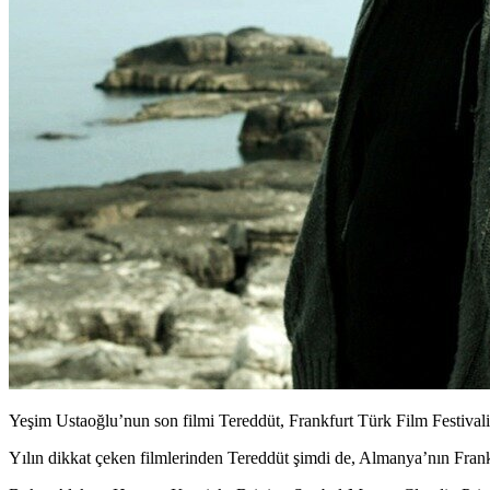
Yeşim Ustaoğlu’nun son filmi Tereddüt, Frankfurt Türk Film Festival
Yılın dikkat çeken filmlerinden Tereddüt şimdi de, Almanya’nın Frank