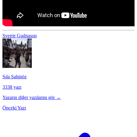
Sverrir Gudnason
Sıla Şahinöz
3338 yazı
Yazarın diğer yazılarını gör →
Önceki Yazı