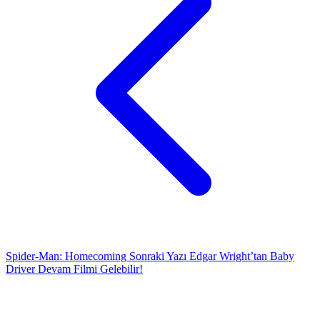
Spider-Man: Homecoming
Sonraki Yazı
Edgar Wright’tan Baby
Driver Devam Filmi Gelebilir!