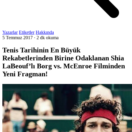
Yazarlar
Etiketler
Hakkında
5 Temmuz 2017
·
2 dk okuma
Tenis Tarihinin En Büyük
Rekabetlerinden Birine Odaklanan Shia
LaBeouf’lı Borg vs. McEnroe Filminden
Yeni Fragman!