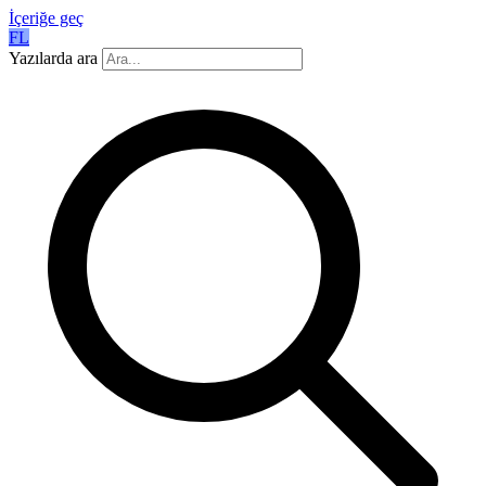
İçeriğe geç
FL
Yazılarda ara