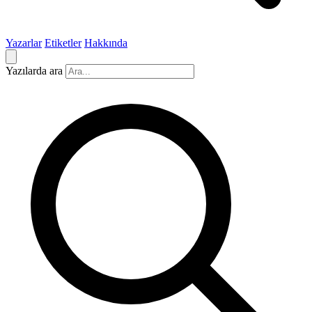
Yazarlar
Etiketler
Hakkında
Yazılarda ara