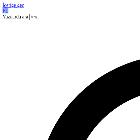
İçeriğe geç
FL
Yazılarda ara