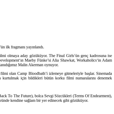
’ün ilk fragmanı yayınlandı.
 filmi olmaya aday gözüküyor.
The Final Girls
‘ün genç kadrosuna ise
Development
‘ın Maeby Fünke’si
Alia Shawkat
,
Workaholics
‘in Adam
 tanıdığımız
Malin Akerman
oynuyor.
u filmi olan Camp Bloodbath’i izlemeye gitmeleriyle başlar. Sinemada
den kurtulmak için bildikleri bütün korku filmi numaralarını denemek
Back To The Future
), bolca
Sevgi Sözcükleri
(
Terms Of Endearment
),
üründe kendine sağlam bir yer edinecek gibi gözüküyor.