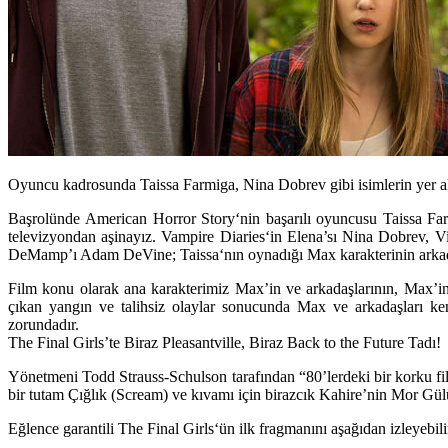
Oyuncu kadrosunda Taissa Farmiga, Nina Dobrev gibi isimlerin yer ald
Başrolünde
American Horror Story
‘nin başarılı oyuncusu
Taissa Fa
televizyondan aşinayız.
Vampire Diaries
‘in Elena’sı
Nina Dobrev,
V
DeMamp’ı
Adam DeVine
;
Taissa
‘nın oynadığı Max karakterinin arka
Film konu olarak ana karakterimiz Max’in ve arkadaşlarının, Max’in 
çıkan yangın ve talihsiz olaylar sonucunda Max ve arkadaşları kendi
zorundadır.
The Final Girls’te Biraz Pleasantville, Biraz Back to the Future Tadı!
Yönetmeni
Todd Strauss-Schulson
tarafından “80’lerdeki bir korku f
bir tutam
Çığlık
(
Scream
) ve kıvamı için birazcık
Kahire’nin Mor Gül
Eğlence garantili
The Final Girls
‘ün ilk fragmanını aşağıdan izleyebili