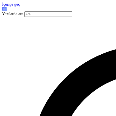
İçeriğe geç
FL
Yazılarda ara