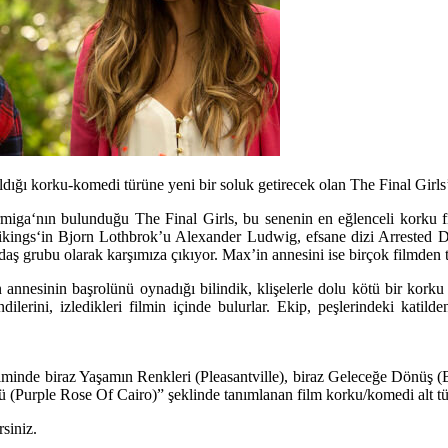
ığı korku-komedi türüne yeni bir soluk getirecek olan The Final Girls
rmiga
‘nın bulunduğu
The Final Girls
, bu senenin en eğlenceli korku
ikings
‘in Bjorn Lothbrok’u
Alexander Ludwig
, efsane dizi
Arrested 
daş grubu olarak karşımıza çıkıyor. Max’in annesini ise birçok filmden
annesinin başrolünü oynadığı bilindik, klişelerle dolu kötü bir kork
lerini, izledikleri filmin içinde bulurlar. Ekip, peşlerindeki katil
ilminde biraz
Yaşamın Renkleri
(
Pleasantville
), biraz
Geleceğe Dönüş
(
ü
(
Purple Rose Of Cairo
)” şeklinde tanımlanan film korku/komedi alt t
rsiniz.