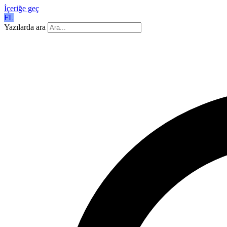
İçeriğe geç
FL
Yazılarda ara