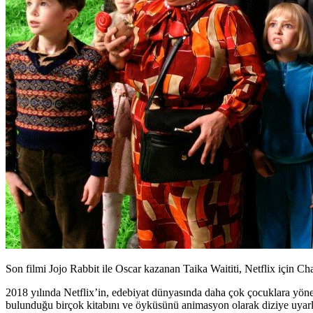
Son filmi Jojo Rabbit ile Oscar kazanan Taika Waititi, Netflix için C
2018 yılında Netflix’in, edebiyat dünyasında daha çok çocuklara yönel
bulunduğu birçok kitabını ve öyküsünü animasyon olarak diziye uyarl