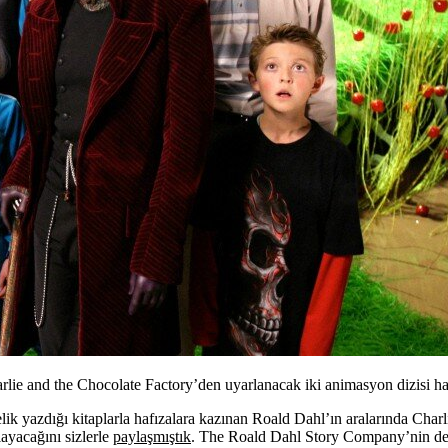
harlie and the Chocolate Factory’den uyarlanacak iki animasyon dizisi ha
ik yazdığı kitaplarla hafızalara kazınan
Roald Dahl
’ın aralarında
Charl
ayacağını sizlerle
paylaşmıştık
. The Roald Dahl Story Company’nin deste