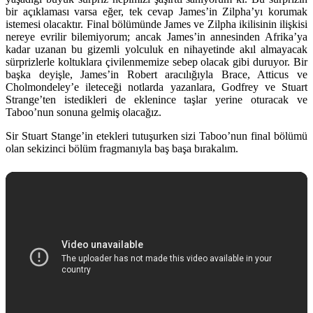
bir açıklaması varsa eğer, tek cevap James’in Zilpha’yı korumak
istemesi olacaktır. Final bölümünde James ve Zilpha ikilisinin ilişkisi
nereye evrilir bilemiyorum; ancak James’in annesinden Afrika’ya
kadar uzanan bu gizemli yolculuk en nihayetinde akıl almayacak
sürprizlerle koltuklara çivilenmemize sebep olacak gibi duruyor. Bir
başka deyişle, James’in Robert aracılığıyla Brace, Atticus ve
Cholmondeley’e ileteceği notlarda yazanlara, Godfrey ve Stuart
Strange’ten istedikleri de eklenince taşlar yerine oturacak ve
Taboo’nun sonuna gelmiş olacağız.
Sir Stuart Stange’in etekleri tutuşurken sizi Taboo’nun final bölümü
olan sekizinci bölüm fragmanıyla baş başa bırakalım.