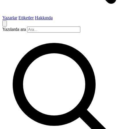
Yazarlar
Etiketler
Hakkında
Yazılarda ara