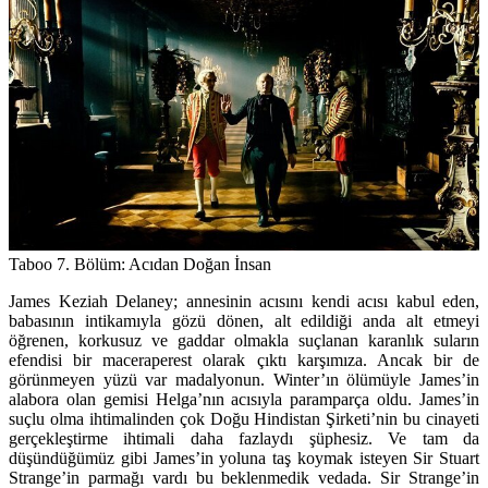
Taboo 7. Bölüm: Acıdan Doğan İnsan
James Keziah Delaney; annesinin acısını kendi acısı kabul eden,
babasının intikamıyla gözü dönen, alt edildiği anda alt etmeyi
öğrenen, korkusuz ve gaddar olmakla suçlanan karanlık suların
efendisi bir maceraperest olarak çıktı karşımıza. Ancak bir de
görünmeyen yüzü var madalyonun. Winter’ın ölümüyle James’in
alabora olan gemisi Helga’nın acısıyla paramparça oldu. James’in
suçlu olma ihtimalinden çok Doğu Hindistan Şirketi’nin bu cinayeti
gerçekleştirme ihtimali daha fazlaydı şüphesiz. Ve tam da
düşündüğümüz gibi James’in yoluna taş koymak isteyen Sir Stuart
Strange’in parmağı vardı bu beklenmedik vedada. Sir Strange’in