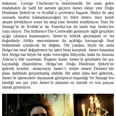
imkansız. George Chichester’ın beklenmedik bir anda gelen
müdahalesi ile hafif bir sarsıntı geçiren James okları yine Doğu
Hindistan Şirketi’ne ve Krallık’a çevirmeyi başardı. İtfaiye ile ateş
arasında tarafsız kalınamayacağını iyi bilen James, önce kendi
ateşini körüklüyor sonra bu ateşi yine kendisi söndürüyor. Yani Sir
Strange’in de Krallık’ın da Amerika’nın da tarafı hep James’ten
yana oluyor. The Influence/The Cornwallis gemisiyle ilgili gerçekler
açığa çıkmaya başlamışken, James’in kölelik geçmişinin ve bu
doğrultuda Afrika maceralarının da açıklığa kavuşacağı final
bölümünde çözülecek bu düğüm. Öte yandan, böyle bir anda
Helga’nın taraf değiştirmesi ise işleri biraz karıştırdı. James başından
beri Helga’nın böyle bir tepki vereceğini biliyordu, hatta bu hususta
Atticus’u bile uyarmıştı. Bugüne kadar James’in gözünden bir şey
kaçmadığı düşünülürse, Helga’nın Doğu Hindistan Şirketi’ne
giderek kendini –dolayısıyla James’i- teslim etmesi Delaney’nin
planı dahilinde gerçekleşmiş olabilir. Bir adım daha ileri gidersek,
James’in işkencelere dayanarak görüşmeyi başardığı Sir Strange’ten
istediği son şey yine James’in planının en önemli ve son parçası
olarak görünüyor.