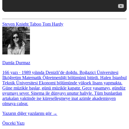
Steven Knight
Taboo
Tom Hardy
Damla Durmaz
166 yazı
·
1989 yılında Denizli’de doğdu. Boğaziçi Üniversitesi
İlköğretim Matematik Öğretmenliği bölümünü bitirdi. Halen İstanbul
Teknik Üniversitesi Ekonomi bölümünde yüksek lisans yapmakta.
Güne müzikle başlar, günü müzikle kapatır. Gece yaşamayı, gündüz
uyumayı sever. Sinema ile dünyayı unutur haliyle. Tüm bunlardan
artakalan vaktinde ise küreselleşmeye inat azimle akademisyen
olmaya çalışır.
Yazarın diğer yazılarını gör →
Önceki Yazı