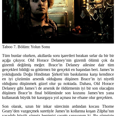
Taboo 7. Bölüm: Yolun Sonu
Tüm bunlar olurken, akıllarda soru işaretleri bırakan sırlar da bir bir
açığa çıkıyor. Old Horace Delaney’nin gizemli ölümü çok da
gizemli değilmiş meğer. Brace’in Delaney ailesine dair tüm
gerçekleri bildiği su götürmez bir gerçekti en başından beri. James’in
yokluğunda Doğu Hindistan Şirketi’nin baskılarına karşı kendince
en iyi çözümün arsenik olduğunu düşünen Brace’in iyi niyetli
olduğunu düşünmek güzel olur şu noktada. Dahası, Old Horace
Delaney gibi James’i de arsenik ile öldürmenin iyi bir son olacağını
düşünen Brace’in final bölümünde son kozunu James’ten yana
kullanarak büyük bir kasırgaya yol açması ise efsane olur gerçekten.
Son olarak, uzun bir inkar sürecinin ardından kocası Thorne
Geary’den vazgeçmek suretiyle James’in kollarına koşan Zilpha’nın
yaşadığı büyük sürpriz hepimizi şaşırttı sanıyorum ki. Bu sürprizin