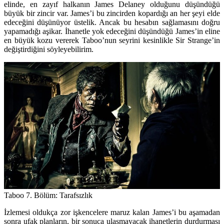
elinde, en zayıf halkanın James Delaney olduğunu düşündüğü
büyük bir zincir var. James’i bu zincirden kopardığı an her şeyi elde
edeceğini düşünüyor üstelik. Ancak bu hesabın sağlamasını doğru
yapamadığı aşikar. İhanetle yok edeceğini düşündüğü James’in eline
en büyük kozu vererek Taboo’nun seyrini kesinlikle Sir Strange’in
değiştirdiğini söyleyebilirim.
Taboo 7. Bölüm: Tarafsızlık
İzlemesi oldukça zor işkencelere maruz kalan James’i bu aşamadan
sonra ufak planların, bir sonuca ulaşmayacak ihanetlerin durdurması