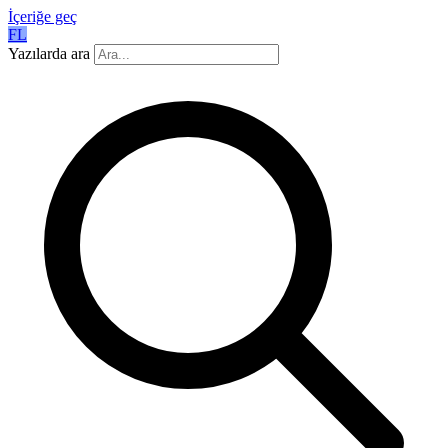
İçeriğe geç
FL
Yazılarda ara