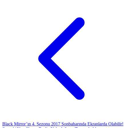
Black Mirror’ın 4. Sezonu 2017 Sonbaharında Ekranlarda Olabilir!