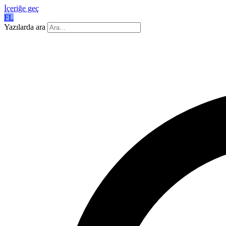
İçeriğe geç
FL
Yazılarda ara