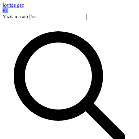
İçeriğe geç
FL
Yazılarda ara