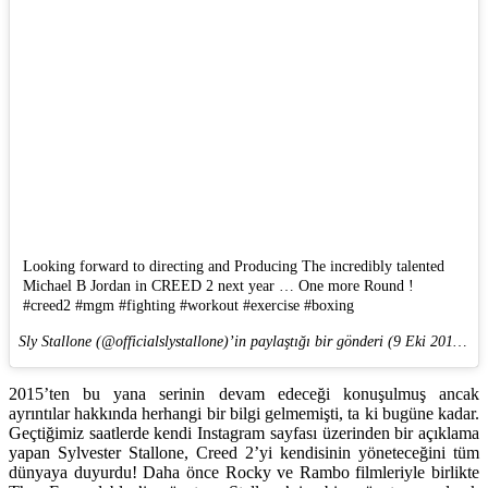
Looking forward to directing and Producing The incredibly talented
Michael B Jordan in CREED 2 next year … One more Round !
#creed2 #mgm #fighting #workout #exercise #boxing
Sly Stallone (@officialslystallone)’in paylaştığı bir gönderi (
9 Eki 2017, 17:59 PDT
2015’ten bu yana serinin devam edeceği konuşulmuş ancak
ayrıntılar hakkında herhangi bir bilgi gelmemişti, ta ki bugüne kadar.
Geçtiğimiz saatlerde kendi Instagram sayfası üzerinden bir açıklama
yapan Sylvester Stallone, Creed 2’yi kendisinin yöneteceğini tüm
dünyaya duyurdu! Daha önce Rocky ve Rambo filmleriyle birlikte