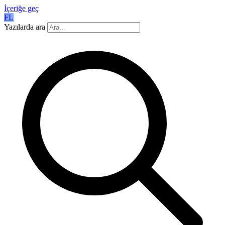
İçeriğe geç
FL
Yazılarda ara