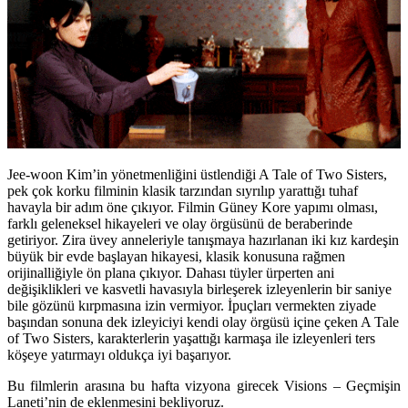
Jee-woon Kim’in yönetmenliğini üstlendiği A Tale of Two Sisters,
pek çok korku filminin klasik tarzından sıyrılıp yarattığı tuhaf
havayla bir adım öne çıkıyor. Filmin Güney Kore yapımı olması,
farklı geleneksel hikayeleri ve olay örgüsünü de beraberinde
getiriyor. Zira üvey anneleriyle tanışmaya hazırlanan iki kız kardeşin
büyük bir evde başlayan hikayesi, klasik konusuna rağmen
orijinalliğiyle ön plana çıkıyor. Dahası tüyler ürperten ani
değişiklikleri ve kasvetli havasıyla birleşerek izleyenlerin bir saniye
bile gözünü kırpmasına izin vermiyor. İpuçları vermekten ziyade
başından sonuna dek izleyiciyi kendi olay örgüsü içine çeken A Tale
of Two Sisters, karakterlerin yaşattığı karmaşa ile izleyenleri ters
köşeye yatırmayı oldukça iyi başarıyor.
Bu filmlerin arasına bu hafta vizyona girecek Visions – Geçmişin
Laneti’nin de eklenmesini bekliyoruz.