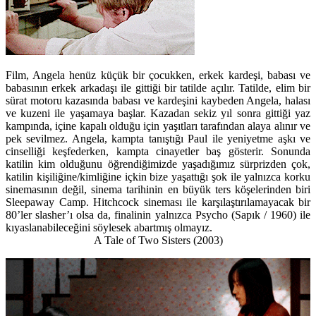
Film, Angela henüz küçük bir çocukken, erkek kardeşi, babası ve
babasının erkek arkadaşı ile gittiği bir tatilde açılır. Tatilde, elim bir
sürat motoru kazasında babası ve kardeşini kaybeden Angela, halası
ve kuzeni ile yaşamaya başlar. Kazadan sekiz yıl sonra gittiği yaz
kampında, içine kapalı olduğu için yaşıtları tarafından alaya alınır ve
pek sevilmez. Angela, kampta tanıştığı Paul ile yeniyetme aşkı ve
cinselliği keşfederken, kampta cinayetler baş gösterir. Sonunda
katilin kim olduğunu öğrendiğimizde yaşadığımız sürprizden çok,
katilin kişiliğine/kimliğine içkin bize yaşattığı şok ile yalnızca korku
sinemasının değil, sinema tarihinin en büyük ters köşelerinden biri
Sleepaway Camp. Hitchcock sineması ile karşılaştırılamayacak bir
80’ler slasher’ı olsa da, finalinin yalnızca Psycho (Sapık / 1960) ile
kıyaslanabileceğini söylesek abartmış olmayız.
A Tale of Two Sisters (2003)