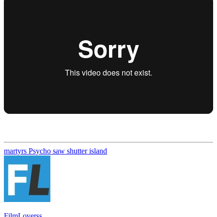
martyrs
Psycho
saw
shutter island
FilmLoverss