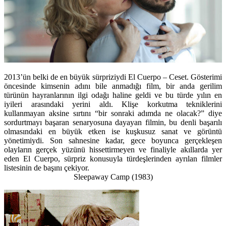
2013’ün belki de en büyük sürpriziydi El Cuerpo – Ceset. Gösterimi
öncesinde kimsenin adını bile anmadığı film, bir anda gerilim
türünün hayranlarının ilgi odağı haline geldi ve bu türde yılın en
iyileri arasındaki yerini aldı. Klişe korkutma tekniklerini
kullanmayan aksine sırtını “bir sonraki adımda ne olacak?” diye
sordurtmayı başaran senaryosuna dayayan filmin, bu denli başarılı
olmasındaki en büyük etken ise kuşkusuz sanat ve görüntü
yönetimiydi. Son sahnesine kadar, gece boyunca gerçekleşen
olayların gerçek yüzünü hissettirmeyen ve finaliyle akıllarda yer
eden El Cuerpo, sürpriz konusuyla türdeşlerinden ayrılan filmler
listesinin de başını çekiyor.
Sleepaway Camp (1983)