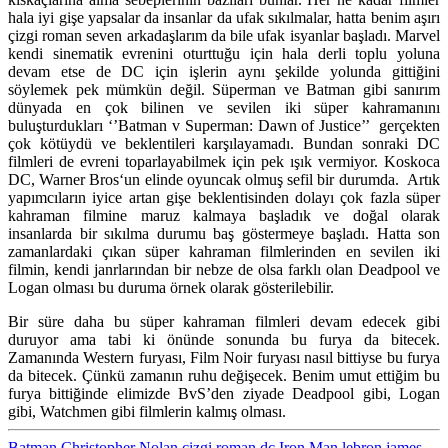
hala iyi gişe yapsalar da insanlar da ufak sıkılmalar, hatta benim aşırı
çizgi roman seven arkadaşlarım da bile ufak isyanlar başladı. Marvel
kendi sinematik evrenini oturttuğu için hala derli toplu yoluna
devam etse de DC için işlerin aynı şekilde yolunda gittiğini
söylemek pek mümkün değil. Süperman ve Batman gibi sanırım
dünyada en çok bilinen ve sevilen iki süper kahramanını
buluşturdukları
‘’Batman v Superman: Dawn of Justice’’
gerçekten
çok kötüydü ve beklentileri karşılayamadı. Bundan sonraki
DC
filmleri de evreni toparlayabilmek için pek ışık vermiyor. Koskoca
DC,
Warner Bros
‘un elinde oyuncak olmuş sefil bir durumda. Artık
yapımcıların iyice artan gişe beklentisinden dolayı çok fazla süper
kahraman filmine maruz kalmaya başladık ve doğal olarak
insanlarda bir sıkılma durumu baş göstermeye başladı. Hatta son
zamanlardaki çıkan süper kahraman filmlerinden en sevilen iki
filmin, kendi janrlarından bir nebze de olsa farklı olan
Deadpool
ve
Logan
olması bu duruma örnek olarak gösterilebilir.
Bir süre daha bu süper kahraman filmleri devam edecek gibi
duruyor ama tabi ki önünde sonunda bu furya da bitecek.
Zamanında
Western
furyası,
Film Noir
furyası nasıl bittiyse bu furya
da bitecek. Çünkü zamanın ruhu değişecek. Benim umut ettiğim bu
furya bittiğinde elimizde BvS’den ziyade Deadpool gibi, Logan
gibi, Watchmen gibi filmlerin kalmış olması.
Batman
Christopher Nolan
çizgi roman
dc
Iron Man
lebron james