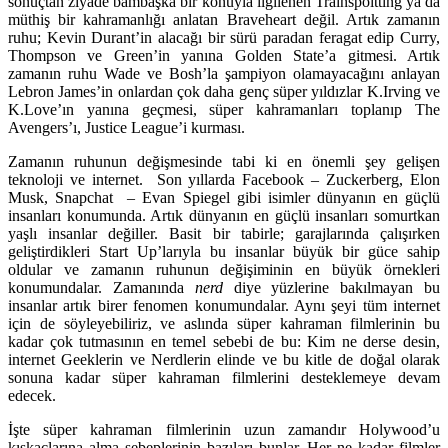
sonuçtan ziyade bambaşka bir konuyla ilgilenen
Trainspoitting
ya da
müthiş bir kahramanlığı anlatan Braveheart değil. Artık zamanın
ruhu; Kevin Durant’in alacağı bir sürü paradan feragat edip Curry,
Thompson ve Green’in yanına Golden State’a gitmesi. Artık
zamanın ruhu Wade ve Bosh’la şampiyon olamayacağını anlayan
Lebron James’in onlardan çok daha genç süper yıldızlar
K.Irving
ve
K.Love
’ın yanına geçmesi, süper kahramanları toplanıp The
Avengers’ı,
Justice League
’i kurması.
Zamanın ruhunun değişmesinde tabi ki en önemli şey gelişen
teknoloji ve internet. Son yıllarda
Facebook
–
Zuckerberg
,
Elon
Musk
,
Snapchat
–
Evan Spiegel
gibi isimler dünyanın en güçlü
insanları konumunda. Artık dünyanın en güçlü insanları somurtkan
yaşlı insanlar değiller. Basit bir tabirle; garajlarında çalışırken
geliştirdikleri Start Up’larıyla bu insanlar büyük bir güce sahip
oldular ve zamanın ruhunun değişiminin en büyük örnekleri
konumundalar. Zamanında
nerd
diye yüzlerine bakılmayan bu
insanlar artık birer fenomen konumundalar. Aynı şeyi tüm internet
için de söyleyebiliriz, ve aslında süper kahraman filmlerinin bu
kadar çok tutmasının en temel sebebi de bu: Kim ne derse desin,
internet
Geeklerin
ve
Nerdlerin
elinde ve bu kitle de doğal olarak
sonuna kadar süper kahraman filmlerini desteklemeye devam
edecek.
İşte süper kahraman filmlerinin uzun zamandır Holywood’u
kıskaçlarına alma sebeplerinin bazıları bunlar. Her ne kadar filmler