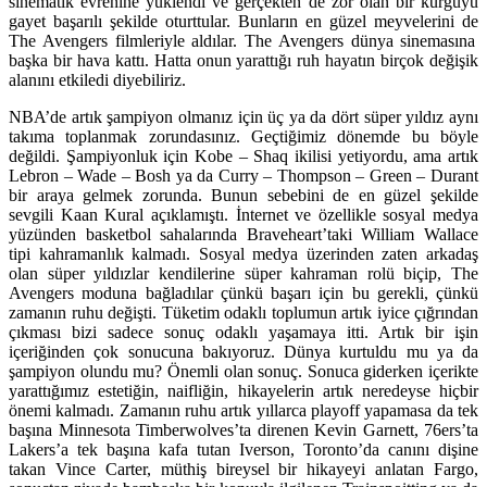
sinematik evrenine yüklendi ve gerçekten de zor olan bir kurguyu
gayet başarılı şekilde oturttular. Bunların en güzel meyvelerini de
The Avengers
filmleriyle aldılar. The Avengers dünya sinemasına
başka bir hava kattı. Hatta onun yarattığı ruh hayatın birçok değişik
alanını etkiledi diyebiliriz.
NBA
’de artık şampiyon olmanız için üç ya da dört süper yıldız aynı
takıma toplanmak zorundasınız. Geçtiğimiz dönemde bu böyle
değildi. Şampiyonluk için
Kobe
–
Shaq
ikilisi yetiyordu, ama artık
Lebron
–
Wade
–
Bosh
ya da
Curry
–
Thompson
–
Green
–
Durant
bir araya gelmek zorunda. Bunun sebebini de en güzel şekilde
sevgili Kaan Kural açıklamıştı. İnternet ve özellikle sosyal medya
yüzünden basketbol sahalarında
Braveheart
’taki
William Wallace
tipi kahramanlık kalmadı. Sosyal medya üzerinden zaten arkadaş
olan süper yıldızlar kendilerine süper kahraman rolü biçip, The
Avengers moduna bağladılar çünkü başarı için bu gerekli, çünkü
zamanın ruhu değişti. Tüketim odaklı toplumun artık iyice çığrından
çıkması bizi sadece sonuç odaklı yaşamaya itti. Artık bir işin
içeriğinden çok sonucuna bakıyoruz. Dünya kurtuldu mu ya da
şampiyon olundu mu? Önemli olan sonuç. Sonuca giderken içerikte
yarattığımız estetiğin, naifliğin, hikayelerin artık neredeyse hiçbir
önemi kalmadı. Zamanın ruhu artık yıllarca playoff yapamasa da tek
başına
Minnesota Timberwolves
’ta direnen
Kevin Garnett
,
76ers
’ta
Lakers
’a tek başına kafa tutan
Iverson
,
Toronto
’da canını dişine
takan
Vince Carter
, müthiş bireysel bir hikayeyi anlatan
Fargo
,