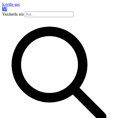
İçeriğe geç
FL
Yazılarda ara