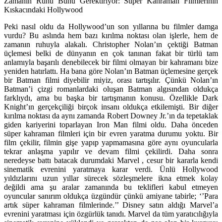
Zamanın Ruhu Bunu Gerektiriyor: Süper Kahraman Filmlerinin
Kıskacındaki Hollywood
Peki nasıl oldu da Hollywood’un son yıllarına bu filmler damga
vurdu? Bu aslında hem bazı kırılma noktası olan işlerle, hem de
zamanın ruhuyla alakalı.
Christopher Nolan
’ın çektiği
Batman
üçlemesi belki de dünyanın en çok tanınan fakat bir türlü tam
anlamıyla başarılı denebilecek bir filmi olmayan bir kahramanı bize
yeniden hatırlattı. Ha bana göre Nolan’ın Batman üçlemesine gerçek
bir Batman filmi diyebilir miyiz, orası tartışılır. Çünkü Nolan’ın
Batman’i çizgi romanlardaki oluşan Batman algısından oldukça
farklıydı, ama bu başka bir tartışmanın konusu. Özellikle
Dark
Knight
’ın gerçekçiliği birçok insanı oldukça etkilemişti. Bir diğer
kırılma noktası da aynı zamanda
Robert Downey Jr.
’ın da tepetaklak
giden kariyerini toparlayan
Iron Man
filmi oldu. Daha önceden
süper kahraman filmleri için bir evren yaratma durumu yoktu. Bir
film çekilir, filmin gişe yapıp yapmamasına göre aynı oyuncularla
tekrar anlaşma yapılır ve devam filmi çekilirdi. Daha sonra
neredeyse battı batacak durumdaki
Marvel
, cesur bir kararla kendi
sinematik evrenini yaratmaya karar verdi. Ünlü Hollywood
yıldızlarını uzun yıllar sürecek sözleşmelere ikna etmek kolay
değildi ama şu aralar zamanında bu teklifleri kabul etmeyen
oyuncular sanırım oldukça üzgündür çünkü amiyane tabirle; ‘’Para
artık süper kahraman filmlerinde.’’
Disney
satın aldığı Marvel’a
evrenini yaratması için özgürlük tanıdı. Marvel da tüm yaratıcılığıyla