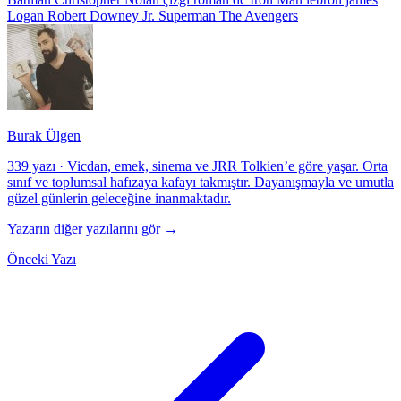
Logan
Robert Downey Jr.
Superman
The Avengers
Burak Ülgen
339 yazı
·
Vicdan, emek, sinema ve JRR Tolkien’e göre yaşar. Orta
sınıf ve toplumsal hafızaya kafayı takmıştır. Dayanışmayla ve umutla
güzel günlerin geleceğine inanmaktadır.
Yazarın diğer yazılarını gör →
Önceki Yazı