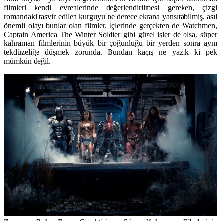
filmleri kendi evrenlerinde değerlendirilmesi gereken, çizgi
romandaki tasvir edilen kurguyu ne derece ekrana yansıtabilmiş, asıl
önemli olayı bunlar olan filmler. İçlerinde gerçekten de Watchmen,
Captain America The Winter Soldier
gibi güzel işler de olsa, süper
kahraman filmlerinin büyük bir çoğunluğu bir yerden sonra aynı
tekdüzeliğe düşmek zorunda. Bundan kaçış ne yazık ki pek
mümkün değil.