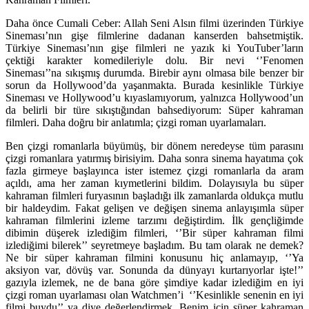
Daha önce Cumali Ceber: Allah Seni Alsın filmi üzerinden Türkiye
Sineması’nın gişe filmlerine dadanan kanserden bahsetmiştik.
Türkiye Sineması’nın gişe filmleri ne yazık ki YouTuber’ların
çektiği karakter komedileriyle dolu. Bir nevi ‘’Fenomen
Sineması’’na sıkışmış durumda. Birebir aynı olmasa bile benzer bir
sorun da Hollywood’da yaşanmakta. Burada kesinlikle Türkiye
Sineması ve Hollywood’u kıyaslamıyorum, yalnızca Hollywood’un
da belirli bir türe sıkıştığından bahsediyorum: Süper kahraman
filmleri. Daha doğru bir anlatımla; çizgi roman uyarlamaları.
Ben çizgi romanlarla büyümüş, bir dönem neredeyse tüm parasını
çizgi romanlara yatırmış birisiyim. Daha sonra sinema hayatıma çok
fazla girmeye başlayınca ister istemez çizgi romanlarla da aram
açıldı, ama her zaman kıymetlerini bildim. Dolayısıyla bu süper
kahraman filmleri furyasının başladığı ilk zamanlarda oldukça mutlu
bir haldeydim. Fakat gelişen ve değişen sinema anlayışımla süper
kahraman filmlerini izleme tarzımı değiştirdim. İlk gençliğimde
dibimin düşerek izlediğim filmleri, ‘’Bir süper kahraman filmi
izlediğimi bilerek’’ seyretmeye başladım. Bu tam olarak ne demek?
Ne bir süper kahraman filmini konusunu hiç anlamayıp, ‘’Ya
aksiyon var, dövüş var. Sonunda da dünyayı kurtarıyorlar işte!’’
gazıyla izlemek, ne de bana göre şimdiye kadar izlediğim en iyi
çizgi roman uyarlaması olan
Watchmen
’i ‘’Kesinlikle senenin en iyi
filmi buydu’’ ya diye değerlendirmek. Benim için süper kahraman