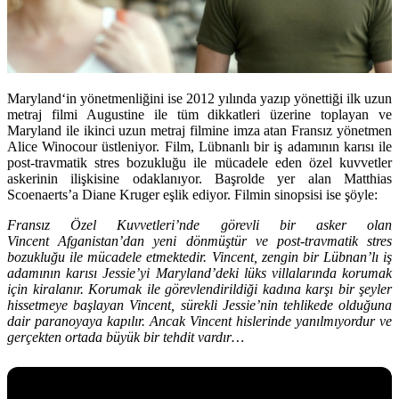
Maryland
‘in yönetmenliğini ise 2012 yılında yazıp yönettiği ilk uzun
metraj filmi Augustine ile tüm dikkatleri üzerine toplayan ve
Maryland ile ikinci uzun metraj filmine imza atan Fransız yönetmen
Alice Winocour
üstleniyor. Film, Lübnanlı bir iş adamının karısı ile
post-travmatik stres bozukluğu ile mücadele eden özel kuvvetler
askerinin ilişkisine odaklanıyor. Başrolde yer alan
Matthias
Scoenaerts
’a
Diane Kruger
eşlik ediyor. Filmin sinopsisi ise şöyle:
Fransız Özel Kuvvetleri’nde görevli bir asker olan
Vincent Afganistan’dan yeni dönmüştür ve post-travmatik stres
bozukluğu ile mücadele etmektedir. Vincent, zengin bir Lübnan’lı iş
adamının karısı Jessie’yi Maryland’deki lüks villalarında korumak
için kiralanır. Korumak ile görevlendirildiği kadına karşı bir şeyler
hissetmeye başlayan Vincent, sürekli Jessie’nin tehlikede olduğuna
dair paranoyaya kapılır. Ancak Vincent hislerinde yanılmıyordur ve
gerçekten ortada büyük bir tehdit vardır…