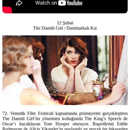
12 Şubat
The Danish Girl / Danimarkalı Kız
72. Venedik Film Festivali kapsamında prömiyerini gerçekleştiren
The Danish Girl
‘ün yönetmen koltuğunda The King’s Speech ile
Oscar’ı kucaklayan
Tom Hooper
oturuyor. Başrollerini
Eddie
Redmayne
ile Alicia Vikander‘in paylaştığı ve gerçek bir hikayeden