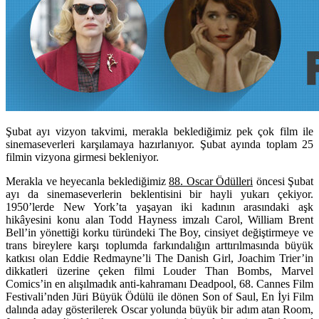
Şubat ayı vizyon takvimi, merakla beklediğimiz pek çok film ile
sinemaseverleri karşılamaya hazırlanıyor. Şubat ayında toplam 25
filmin vizyona girmesi bekleniyor.
Merakla ve heyecanla beklediğimiz
88. Oscar Ödülleri
öncesi Şubat
ayı da sinemaseverlerin beklentisini bir hayli yukarı çekiyor.
1950’lerde New York’ta yaşayan iki kadının arasındaki aşk
hikâyesini konu alan Todd Hayness imzalı
Carol
,
William Brent
Bell’in yönettiği korku türündeki
The Boy
, cinsiyet değiştirmeye ve
trans bireylere karşı toplumda farkındalığın arttırılmasında büyük
katkısı olan Eddie Redmayne’li
The Danish Girl
, Joachim Trier’in
dikkatleri üzerine çeken filmi
Louder Than Bombs
, Marvel
Comics’in en alışılmadık anti-kahramanı
Deadpool
, 68. Cannes Film
Festivali’nden Jüri Büyük Ödülü ile dönen
Son of Saul
, En İyi Film
dalında aday gösterilerek Oscar yolunda büyük bir adım atan
Room
,