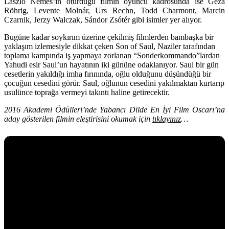
László Nemes
‘in oturduğu filmin oyuncu kadrosunda ise
Géza
Röhrig, Levente Molnár, Urs Rechn, Todd Charmont, Marcin
Czarnik, Jerzy Walczak, Sándor Zsótér
gibi isimler yer alıyor.
Bugüne kadar soykırım üzerine çekilmiş filmlerden bambaşka bir
yaklaşım izlemesiyle dikkat çeken Son of Saul, Naziler tarafından
toplama kampında iş yapmaya zorlanan “Sonderkommando”lardan
Yahudi esir Saul’un hayatının iki gününe odaklanıyor. Saul bir gün
cesetlerin yakıldığı imha fırınında, oğlu olduğunu düşündüğü bir
çocuğun cesedini görür. Saul, oğlunun cesedini yakılmaktan kurtarıp
usulünce toprağa vermeyi takıntı haline getirecektir.
2016 Akademi Ödülleri’nde Yabancı Dilde En İyi Film Oscarı’na
aday gösterilen filmin eleştirisini okumak için
tıklayınız
…