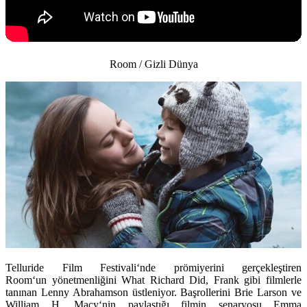
Room / Gizli Dünya
Telluride Film Festivali‘nde prömiyerini gerçekleştiren
Room
‘un yönetmenliğini What Richard Did, Frank gibi filmlerle
tanınan
Lenny Abrahamson
üstleniyor. Başrollerini
Brie Larson
ve
William H. Macy
‘nin paylaştığı filmin senaryosu
Emma