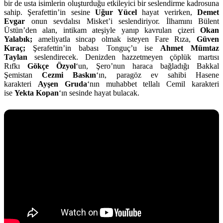
bir de usta isimlerin oluşturduğu etkileyici bir seslendirme kadrosuna
sahip. Şerafettin’in sesine
Uğur Yücel
hayat verirken,
Demet
Evgar
onun sevdalısı Misket’i seslendiriyor. İlhamını Bülent
Üstün’den alan, intikam ateşiyle yanıp kavrulan çizeri
Okan
Yalabık;
ameliyatla sincap olmak isteyen Fare Rıza,
Güven
Kıraç;
Şerafettin’in babası Tonguç’u ise
Ahmet Mümtaz
Taylan
seslendirecek. Denizden hazzetmeyen çöplük martısı
Rıfkı
Gökçe Özyol
‘un, Şero’nun haraca bağladığı Bakkal
Şemistan
Cezmi Baskın
‘ın, paragöz ev sahibi Hasene
karakteri
Ayşen Gruda
‘nın muhabbet tellalı Cemil karakteri
ise
Yekta Kopan
‘ın sesinde hayat bulacak.