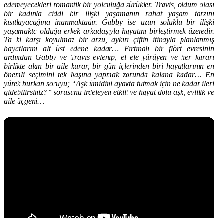
edemeyecekleri romantik bir yolculuğa sürükler. Travis, oldum olası
bir kadınla ciddi bir ilişki yaşamanın rahat yaşam tarzını
kısıtlayacağına inanmaktadır. Gabby ise uzun soluklu bir ilişki
yaşamakta olduğu erkek arkadaşıyla hayatını birleştirmek üzeredir.
Ta ki karşı koyulmaz bir arzu, aykırı çiftin itinayla planlanmış
hayatlarını alt üst edene kadar… Fırtınalı bir flört evresinin
ardından Gabby ve Travis evlenip, el ele yürüyen ve her kararı
birlikte alan bir aile kurar, bir gün içlerinden biri hayatlarının en
önemli seçimini tek başına yapmak zorunda kalana kadar… En
yürek burkan soruyu; “Aşk ümidini ayakta tutmak için ne kadar ileri
gidebilirsiniz?” sorusunu irdeleyen etkili ve hayat dolu aşk, evlilik ve
aile üçgeni…