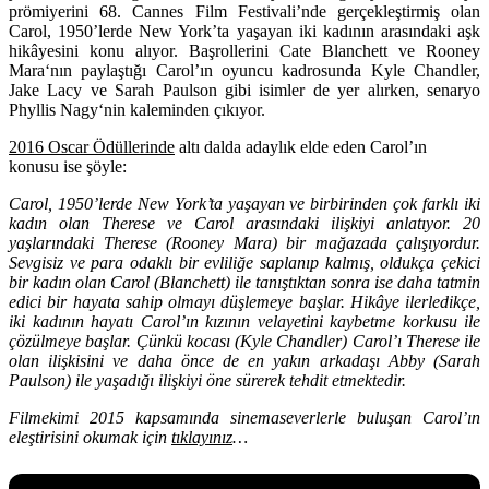
prömiyerini 68. Cannes Film Festivali’nde gerçekleştirmiş olan
Carol, 1950’lerde New York’ta yaşayan iki kadının arasındaki aşk
hikâyesini konu alıyor. Başrollerini
Cate Blanchett
ve
Rooney
Mara
‘nın paylaştığı Carol’ın oyuncu kadrosunda
Kyle Chandler,
Jake Lacy
ve
Sarah Paulson
gibi isimler de yer alırken, senaryo
Phyllis Nagy
‘nin kaleminden çıkıyor.
2016 Oscar Ödüllerinde
altı dalda adaylık elde eden Carol’ın
konusu ise şöyle:
Carol, 1950’lerde New York’ta yaşayan ve birbirinden çok farklı iki
kadın olan Therese ve Carol arasındaki ilişkiyi anlatıyor. 20
yaşlarındaki Therese (Rooney Mara) bir mağazada çalışıyordur.
Sevgisiz ve para odaklı bir evliliğe saplanıp kalmış, oldukça çekici
bir kadın olan Carol (Blanchett) ile tanıştıktan sonra ise daha tatmin
edici bir hayata sahip olmayı düşlemeye başlar. Hikâye ilerledikçe,
iki kadının hayatı Carol’ın kızının velayetini kaybetme korkusu ile
çözülmeye başlar. Çünkü kocası (Kyle Chandler) Carol’ı Therese ile
olan ilişkisini ve daha önce de en yakın arkadaşı Abby (Sarah
Paulson) ile yaşadığı ilişkiyi öne sürerek tehdit etmektedir.
Filmekimi 2015 kapsamında sinemaseverlerle buluşan Carol’ın
eleştirisini okumak için
tıklayınız
…