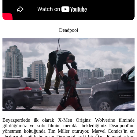
Deadpool
Beyazperdede ilk olarak
X-Men Origins: Wolverine
filminde
gördüğümüz ve solo filmini merakla beklediğimiz
Deadpool
‘un
yönetmen koltuğunda
Tim Miller
oturuyor.
Marvel Comics’in en
alışılmadık anti-kahramanı
Deadpool
, eski bir Özel Kuvvet askeri