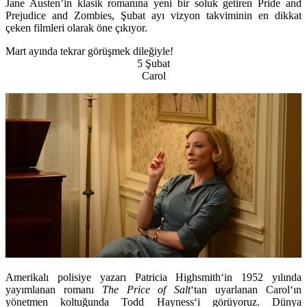
Jane Austen’in klasik romanına yeni bir soluk getiren
Pride and
Prejudice and Zombies
, Şubat ayı vizyon takviminin en dikkat
çeken filmleri olarak öne çıkıyor.
Mart ayında tekrar görüşmek dileğiyle!
5 Şubat
Carol
Amerikalı polisiye yazarı
Patricia Highsmith
‘in 1952 yılında
yayımlanan romanı
The Price of Salt
‘tan uyarlanan
Carol
‘ın
yönetmen koltuğunda
Todd Hayness
‘i görüyoruz. Dünya