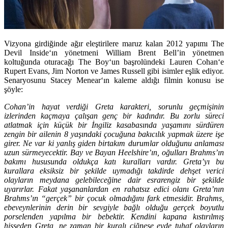
Vizyona girdiğinde ağır eleştirilere maruz kalan 2012 yapımı
The
Devil Inside
‘ın yönetmeni William Brent Bell’in yönetmen
koltuğunda oturacağı
The Boy
‘un başrolündeki
Lauren Cohan
‘e
Rupert Evans
,
Jim Norton
ve
James Russell
gibi isimler eşlik ediyor.
Senaryosunu
Stacey Menear
‘ın kaleme aldığı filmin konusu ise
şöyle:
Cohan’in hayat verdiği Greta karakteri, sorunlu geçmişinin
izlerinden kaçmaya çalışan genç bir kadındır. Bu zorlu süreci
atlatmak için küçük bir İngiliz kasabasında yaşamını sürdüren
zengin bir ailenin 8 yaşındaki çocuğuna bakıcılık yapmak üzere işe
girer. Ne var ki yanlış giden birtakım durumlar olduğunu anlaması
uzun sürmeyecektir. Bay ve Bayan Heelshire’ın, oğulları Brahms’ın
bakımı hususunda oldukça katı kuralları vardır. Greta’yı bu
kurallara eksiksiz bir şekilde uymadığı takdirde dehşet verici
olayların meydana gelebileceğine dair esrarengiz bir şekilde
uyarırlar. Fakat yaşananlardan en rahatsız edici olanı Greta’nın
Brahms’ın “gerçek” bir çocuk olmadığını fark etmesidir. Brahms,
ebeveynlerinin derin bir sevgiyle bağlı olduğu gerçek boyutlu
porselenden yapılma bir bebektir. Kendini kapana kıstırılmış
hisseden Greta, ne zaman bir kuralı çiğnese evde tuhaf olayların