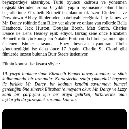
beyazperdeye aktarılıyor. Türlü oyuncu kadrosu ve yönetmen
değişikliklerinden sonra 6 yıldır yapım aşamasında olan filmin
başrollerinde
Elizabeth Bennett
‘i canlandırmak üzere
Cinderella
ve
Downtown Abbey
filmlerinden hatırlayabileceğimiz
Lily James
ve
Mr. Dancy
rolünde
Sam Riley
yer alıyor ve onlara yan rollerde
Bella
Heathcote
,
Jack Huston
,
Douglas Booth
,
Matt Smith
,
Charles
Dance
ile
Lena Headey
eşlik ediyor. Birkaç sene önce Elizabeth
Bennett rolü için konuşulan
Natalie Portman
da filmin yapımcılığını
üstlenen isimler arasında. Epey heyecan uyandıran filmin
yönetmenliğini ise daha önce
17 Again
,
Charlie St. Cloud
gibi
filmlerde imzası bulunan
Burr Steers
üstleniyor.
Filmin konusu ise kısaca şöyle :
19. yüzyıl İngiltere’sinde Elizabeth Bennet dövüş sanatları ve silah
kullanımında bir uzmandır. Kardeşlerine sahip çıkmadaki başarısı
ile birlikte Mr. Darcy, bir kadının kendini savunmayı bilmesi
gerektiğini öne sürerek Elizabeth’e meydan okur. Mr. Darcy ve Lizzy
kanlı bir çarpışma için bir araya gelirken, birbirlerine olan
aşklarıyla da yüzleşmek zorunda kalırlar.