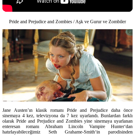
Pride and Prejudice and Zombies / Aşk ve Gurur ve Zombiler
Jane Austen
’ın klasik romanı Pride and Prejudice daha önce
sinemaya 4 kez, televizyona da 7 kez uyarlandı. Bunlardan farklı
olarak
Pride and Prejudice and Zombies
yine sinemaya uyarlanan
enteresan romanı Abraham Lincoln Vampire Hunter‘dan
hatırlayabileceğimiz
Seth Grahame-Smith
‘in parodisinden