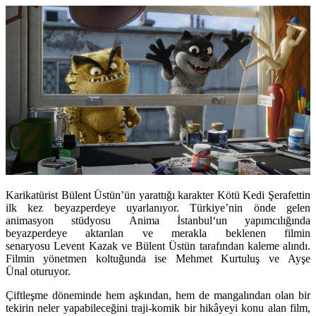
Karikatürist Bülent Üstün’ün yarattığı karakter
Kötü Kedi Şerafettin
ilk kez beyazperdeye uyarlanıyor.
Türkiye’nin önde gelen
animasyon stüdyosu
Anima İstanbul
‘un yapımcılığında
beyazperdeye aktarılan ve merakla beklenen
filmin
senaryosu
Levent Kazak
ve
Bülent Üstün
tarafından kaleme alındı.
Filmin yönetmen koltuğunda ise
Mehmet Kurtuluş
ve
Ayşe
Ünal
oturuyor.
Ç
iftleşme döneminde hem aşkından, hem de mangalından olan bir
tekirin neler yapabileceğini traji-komik bir hikâyeyi konu alan film,