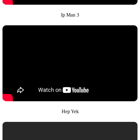
Ip Man 3
Hep Yek