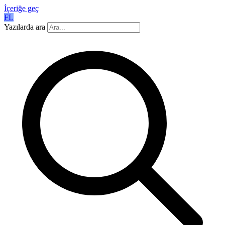
İçeriğe geç
FL
Yazılarda ara