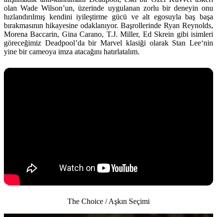
olan Wade Wilson’un, üzerinde uygulanan zorlu bir deneyin onu
hızlandırılmış kendini iyileştirme gücü ve alt egosuyla baş başa
bırakmasının hikayesine odaklanıyor
. Başrollerinde
Ryan Reynolds,
Morena Baccarin, Gina Carano, T.J. Miller, Ed Skrein
gibi isimleri
göreceğimiz Deadpool’da bir Marvel klasiği olarak
Stan Lee
‘nin
yine bir cameoya imza atacağını hatırlatalım.
The Choice / Aşkın Seçimi