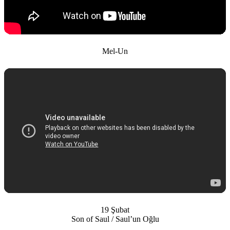
Mel-Un
19 Şubat
Son of Saul / Saul’un Oğlu