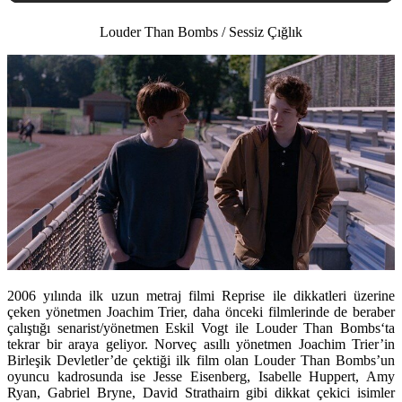
Louder Than Bombs / Sessiz Çığlık
2006 yılında ilk uzun metraj filmi
Reprise
ile dikkatleri üzerine
çeken yönetmen
Joachim Trier
, daha önceki filmlerinde de beraber
çalıştığı senarist/yönetmen
Eskil Vogt
ile
Louder Than Bombs
‘ta
tekrar bir araya geliyor. Norveç asıllı yönetmen Joachim Trier’in
Birleşik Devletler’de çektiği ilk film olan Louder Than Bombs’un
oyuncu kadrosunda ise
Jesse Eisenberg
,
Isabelle Huppert
,
Amy
Ryan
,
Gabriel Bryne
,
David Strathairn
gibi dikkat çekici isimler