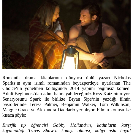
Romantik drama kitaplarının dünyaca ünlü yazarı
Nicholas
Sparks
‘ın aynı isimli romanından beyazperdeye uyarlanan
The
Choice
‘un yönetmen koltuğunda 2014 yapımı bağımsız komedi
Adult Beginners
‘dan adını hatırlayabileceğimiz
Ross Katz
oturuyor.
Senaryosunu Spark ile birlikte
Bryan Sipe
‘nin yazdığı filmin
başrollerinde
Teresa Palmer, Benjamin Walker, Tom Wilkinson,
Maggie Grace
ve
Alexandra Daddario
yer alıyor. Filmin konusu ise
kısaca şöyle:
Enerjik tıp öğrencisi Gabby Holland’ın, kadınların karşı
koyamadığı Travis Shaw’a komşu olması, ikiliyi asla hayal