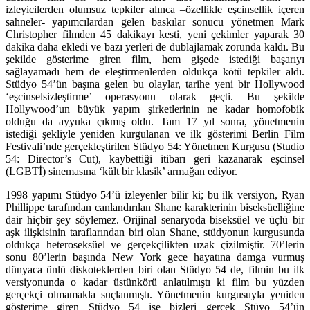
izleyicilerden olumsuz tepkiler alınca –özellikle eşcinsellik içeren
sahneler- yapımcılardan gelen baskılar sonucu yönetmen Mark
Christopher filmden 45 dakikayı kesti, yeni çekimler yaparak 30
dakika daha ekledi ve bazı yerleri de dublajlamak zorunda kaldı. Bu
şekilde gösterime giren film, hem gişede istediği başarıyı
sağlayamadı hem de eleştirmenlerden oldukça kötü tepkiler aldı.
Stüdyo 54’ün başına gelen bu olaylar, tarihe yeni bir Hollywood
‘eşcinselsizleştirme’ operasyonu olarak geçti. Bu şekilde
Hollywood’un büyük yapım şirketlerinin ne kadar homofobik
olduğu da ayyuka çıkmış oldu. Tam 17 yıl sonra, yönetmenin
istediği şekliyle yeniden kurgulanan ve ilk gösterimi Berlin Film
Festivali’nde gerçekleştirilen Stüdyo 54: Yönetmen Kurgusu (Studio
54: Director’s Cut), kaybettiği itibarı geri kazanarak eşcinsel
(LGBTİ) sinemasına ‘kült bir klasik’ armağan ediyor.
1998 yapımı Stüdyo 54’ü izleyenler bilir ki; bu ilk versiyon, Ryan
Phillippe tarafından canlandırılan Shane karakterinin biseksüelliğine
dair hiçbir şey söylemez. Orijinal senaryoda biseksüel ve üçlü bir
aşk ilişkisinin taraflarından biri olan Shane, stüdyonun kurgusunda
oldukça heteroseksüel ve gerçekçilikten uzak çizilmiştir. 70’lerin
sonu 80’lerin başında New York gece hayatına damga vurmuş
dünyaca ünlü diskoteklerden biri olan Stüdyo 54 de, filmin bu ilk
versiyonunda o kadar üstünkörü anlatılmıştı ki film bu yüzden
gerçekçi olmamakla suçlanmıştı. Yönetmenin kurgusuyla yeniden
gösterime giren Stüdyo 54 ise bizleri gerçek Stüyo 54’ün