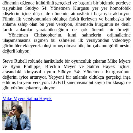
dönemin eğlence kültürünü gerçekçi ve başarılı bir biçimde perdeye
taşıyabilen Stüdyo 54: Yönetmen Kurgusu yer yer homofobik
klişelerin içine düşse de dönemin atmosferini başarıyla aktarıyor.
Filmin ilk versiyonundan oldukça farklı ilerleyen ve bambaşka bir
anlama sahip olan bu yeni versiyon, sinemada kurgunun ne denli
farklı anlamlar yaratabileceğinin de çok önemli bir örneği.
Yönetmen Christopher’ın, kimi sahnelerin orijinallerine
ulaşamamasına rağmen bu sahneleri ilk versiyondan videoteyp
görüntüler ekleyerek oluşturmuş olması bile, bu çabanın görülmesini
değerli kılıyor.
Steve Rubell rolünde harikulade bir oyunculuk çıkaran Mike Myers
ve Ryan Phillippe, Breckin Meyer ve Salma Hayek üçlüsü
arasındaki kimyasal uyum Stüdyo 54: Yönetmen Kurgusu’nun
değerini iyice arttırıyor. Yepyeni bir anlamla oldukça gerçekçi inşa
edilmiş bu yeni versiyon, LGBTİ sinemasına ait kayıp bir klasiği de
gün yüzüne çıkarmış oluyor.
Mike Myers
Salma Hayek