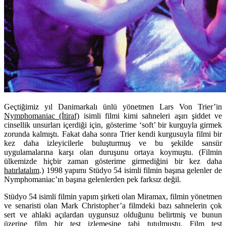
Geçtiğimiz yıl Danimarkalı ünlü yönetmen Lars Von Trier’in
Nymphomaniac (İtiraf)
isimli filmi kimi sahneleri aşırı şiddet ve
cinsellik unsurları içerdiği için, gösterime ‘soft’ bir kurguyla girmek
zorunda kalmıştı. Fakat daha sonra Trier kendi kurgusuyla filmi bir
kez daha izleyicilerle buluşturmuş ve bu şekilde sansür
uygulamalarına karşı olan duruşunu ortaya koymuştu. (Filmin
ülkemizde hiçbir zaman gösterime girmediğini bir kez daha
hatırlatalım
.) 1998 yapımı Stüdyo 54 isimli filmin başına gelenler de
Nymphomaniac’ın başına gelenlerden pek farksız değil.
Stüdyo 54 isimli filmin yapım şirketi olan Miramax, filmin yönetmen
ve senaristi olan Mark Christopher’a filmdeki bazı sahnelerin çok
sert ve ahlaki açılardan uygunsuz olduğunu belirtmiş ve bunun
üzerine film bir test izlemesine tabi tutulmuştu. Film test