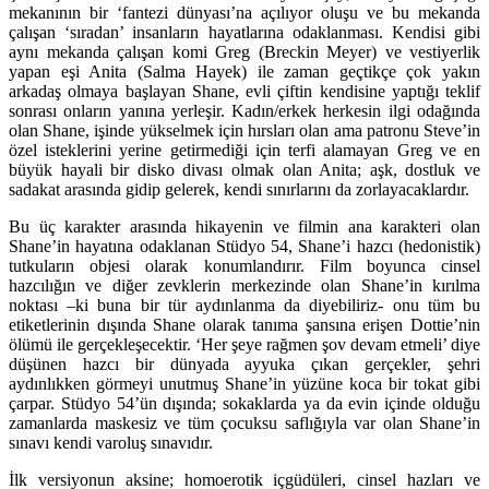
mekanının bir ‘fantezi dünyası’na açılıyor oluşu ve bu mekanda
çalışan ‘sıradan’ insanların hayatlarına odaklanması. Kendisi gibi
aynı mekanda çalışan komi Greg (Breckin Meyer) ve vestiyerlik
yapan eşi Anita (Salma Hayek) ile zaman geçtikçe çok yakın
arkadaş olmaya başlayan Shane, evli çiftin kendisine yaptığı teklif
sonrası onların yanına yerleşir. Kadın/erkek herkesin ilgi odağında
olan Shane, işinde yükselmek için hırsları olan ama patronu Steve’in
özel isteklerini yerine getirmediği için terfi alamayan Greg ve en
büyük hayali bir disko divası olmak olan Anita; aşk, dostluk ve
sadakat arasında gidip gelerek, kendi sınırlarını da zorlayacaklardır.
Bu üç karakter arasında hikayenin ve filmin ana karakteri olan
Shane’in hayatına odaklanan Stüdyo 54, Shane’i hazcı (hedonistik)
tutkuların objesi olarak konumlandırır. Film boyunca cinsel
hazcılığın ve diğer zevklerin merkezinde olan Shane’in kırılma
noktası –ki buna bir tür aydınlanma da diyebiliriz- onu tüm bu
etiketlerinin dışında Shane olarak tanıma şansına erişen Dottie’nin
ölümü ile gerçekleşecektir. ‘Her şeye rağmen şov devam etmeli’ diye
düşünen hazcı bir dünyada ayyuka çıkan gerçekler, şehri
aydınlıkken görmeyi unutmuş Shane’in yüzüne koca bir tokat gibi
çarpar. Stüdyo 54’ün dışında; sokaklarda ya da evin içinde olduğu
zamanlarda maskesiz ve tüm çocuksu saflığıyla var olan Shane’in
sınavı kendi varoluş sınavıdır.
İlk versiyonun aksine; homoerotik içgüdüleri, cinsel hazları ve