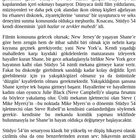
kapılarından içeri sokmayı başarıyor. Dünyaca ünlü film yıldızlarını,
müzisyenleri ve daha pek çok alandan ikon olmuş kişileri ağırlayan
bu efsanevi diskotek, ziyaretçilerine ‘sınırsız’ bir uyuşturucu ve seks
deneyimi sunma konusunda oldukça meşhurdu. Kısacası, Stüdyo 54
kendi döneminin
‘gizli hazlar ve zevkler mabedi’
idi.
Filmin konusuna gelecek olursak; New Jersey’de yaşayan Shane’e
göre hem zengin hem de itibar sahibi biri olmak için nehrin karşı
kıyısına geçmek gerekiyordu; yani New York’a. Kendi yaşadığı
mahalleden karşı kıyıdaki gökdelenlerin manzarasını izleyerek
hayaller kuran Shane, bir gece arkadaşlarıyla birlikte New York gece
hayatının kalbi olan Stüdyo 54 isimli mekana girmeye karar verir.
Fakat bu diskoteğe girebilmek sanıldığı kadar kolay değildir. İçeri
girebilmeniz için ya yakışıklı/güzel olmanız ya da üstünüzde
‘düzgün’ kıyafetlerin olması gerekmektedir. Yakışıklılığının şansına
Shane içeriye tek başına girmeyi başarır. Hayallerine ve hayallerinin
kadını olan oyuncu Julie Black (Neve Campbell)’e ulaşma fırsatını
da böylece yakalamış olur. Ünlü mekanın işletmecisi olan Steve (
Mike Myers)’in –bu noktada Mike Myers’ın o dönemin Stüdyo 54
işletmecisi olan Steve Rubell’ın kendisini canlandırdığını söylemek
gerekir- kendisine bu mekanda komilik yapması teklifinde
bulunmasıyla ise Shane’in hayatı oldukça değişmeye başlayacaktır.
Stüdyo 54’ün senaryosu klasik bir yükseliş ve düşüş hikayesi olarak
çizilmiş olsa da onu benzerlerinden ayıran şey; hikayenin geçtiği