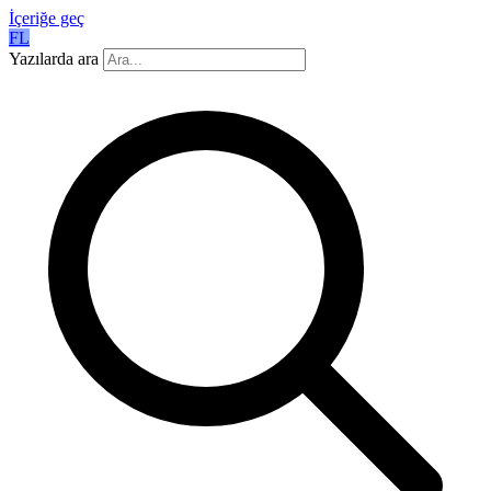
İçeriğe geç
FL
Yazılarda ara