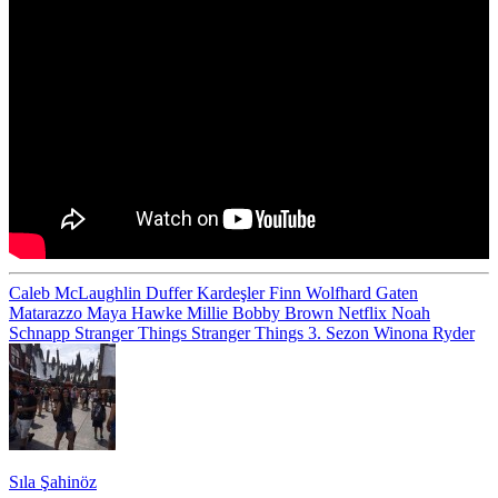
Caleb McLaughlin
Duffer Kardeşler
Finn Wolfhard
Gaten
Matarazzo
Maya Hawke
Millie Bobby Brown
Netflix
Noah
Schnapp
Stranger Things
Stranger Things 3. Sezon
Winona Ryder
Sıla Şahinöz