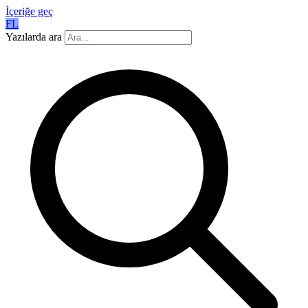
İçeriğe geç
FL
Yazılarda ara