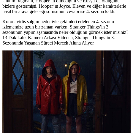
tanıtım fragmanı
, Hooper’ın ölmediğini ve Rusya’da olduğunu
bizlere göstermişti. Hooper’ın Joyce, Eleven ve diğer karakterlerle
nasıl bir araya geleceği sorusunun cevabı ise 4. sezona kaldı.
Koronavirüs salgını nedeniyle çekimleri ertelenen 4. sezonu
izlememize uzun bir zaman varken; Stranger Things’in 3.
sezonunun yapım aşamasında neler olduğunu görmek ister misiniz?
13 Dakikalık Kamera Arkası Videosu, Stranger Things’in 3.
Sezonunda Yaşanan Süreci Mercek Altına Alıyor