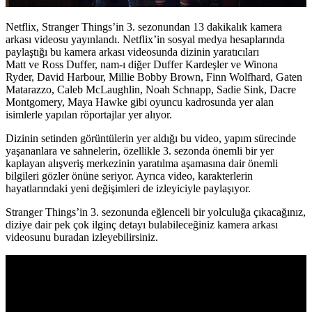
Netflix, Stranger Things’in 3. sezonundan 13 dakikalık kamera
arkası videosu yayınlandı. Netflix’in sosyal medya hesaplarında
paylaştığı bu kamera arkası videosunda dizinin yaratıcıları
Matt
ve
Ross Duffer
, nam-ı diğer
Duffer Kardeşler
ve
Winona
Ryder, David Harbour, Millie Bobby Brown, Finn Wolfhard, Gaten
Matarazzo, Caleb McLaughlin, Noah Schnapp, Sadie Sink, Dacre
Montgomery,
Maya Hawke
gibi oyuncu kadrosunda yer alan
isimlerle yapılan röportajlar yer alıyor.
Dizinin setinden görüntülerin yer aldığı bu video, yapım sürecinde
yaşananlara ve sahnelerin, özellikle 3. sezonda önemli bir yer
kaplayan alışveriş merkezinin yaratılma aşamasına dair önemli
bilgileri gözler önüne seriyor. Ayrıca video, karakterlerin
hayatlarındaki yeni değişimleri de izleyiciyle paylaşıyor.
Stranger Things’in 3. sezonunda eğlenceli bir yolculuğa çıkacağınız,
diziye dair pek çok ilginç detayı bulabileceğiniz kamera arkası
videosunu buradan izleyebilirsiniz.