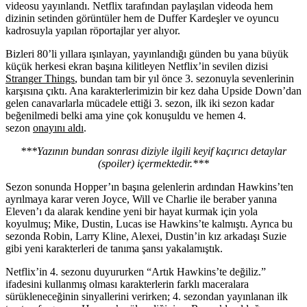
videosu yayınlandı. Netflix tarafından paylaşılan videoda hem
dizinin setinden görüntüler hem de Duffer Kardeşler ve oyuncu
kadrosuyla yapılan röportajlar yer alıyor.
Bizleri 80’li yıllara ışınlayan, yayınlandığı günden bu yana büyük
küçük herkesi ekran başına kilitleyen Netflix’in sevilen dizisi
Stranger Things
, bundan tam bir yıl önce 3. sezonuyla sevenlerinin
karşısına çıktı. Ana karakterlerimizin bir kez daha Upside Down’dan
gelen canavarlarla mücadele ettiği 3. sezon, ilk iki sezon kadar
beğenilmedi belki ama yine çok konuşuldu ve hemen 4.
sezon
onayını aldı
.
***Yazının bundan sonrası diziyle ilgili keyif kaçırıcı detaylar
(spoiler) içermektedir.***
Sezon sonunda Hopper’ın başına gelenlerin ardından Hawkins’ten
ayrılmaya karar veren Joyce, Will ve Charlie ile beraber yanına
Eleven’ı da alarak kendine yeni bir hayat kurmak için yola
koyulmuş; Mike, Dustin, Lucas ise Hawkins’te kalmıştı. Ayrıca bu
sezonda Robin, Larry Kline, Alexei, Dustin’in kız arkadaşı Suzie
gibi yeni karakterleri de tanıma şansı yakalamıştık.
Netflix’in 4. sezonu duyururken “Artık Hawkins’te değiliz.”
ifadesini kullanmış olması karakterlerin farklı maceralara
sürükleneceğinin sinyallerini verirken; 4. sezondan yayınlanan ilk