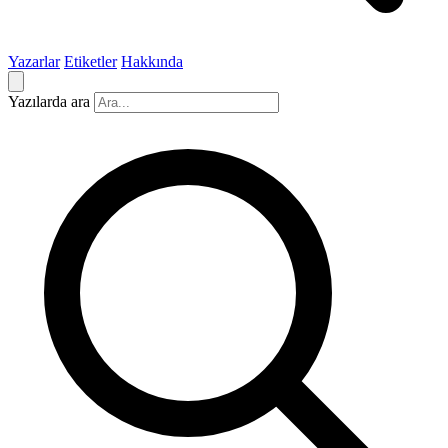
Yazarlar
Etiketler
Hakkında
Yazılarda ara