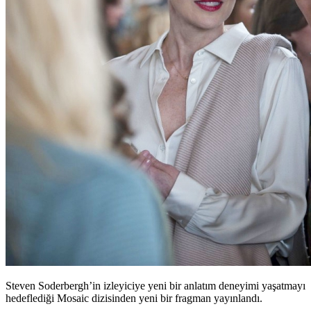
Steven Soderbergh’in izleyiciye yeni bir anlatım deneyimi yaşatmayı
hedeflediği Mosaic dizisinden yeni bir fragman yayınlandı.