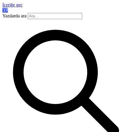
İçeriğe geç
FL
Yazılarda ara