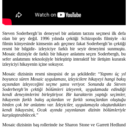
Steven Soderbergh’in deneysel bir anlatım tarzını seçmesi ilk defa
olan bir şey değil. 1996 yılında çektiği
Schizopolis
filmiyle –ki
filmin künyesinde kimsenin adı geçmez fakat Soderbergh’in çektiği
resmi bir bilgidir- izleyiciye farklı bir seyir deneyimi sunmuştu.
Mosaic dizisiyle de farklı bir hikaye anlatımı seçen Soderbergh, bu
sefer anlatımını teknolojiyle birleştirip interaktif bir iletişim kurarak
izleyiciyi hikayenin içine sokuyor.
Mosaic dizisinin resmi sinopsisi de şu şekildedir: “
Yapımı üç yıl
boyunca süren Mosaic uygulaması, izleyicilere hikayeyi hangi bakış
açısından izleyeceğini seçme şansı veriyor. Sonunda da Steven
Soderbergh’in çektiği bölümleri izleyerek, uygulamada edindiği
kendi deneyimlerini birleştiriyor. Bir karakterin yaptığı seçimler,
hikayenin farklı bakış açılardan ve farklı sonuçlardan oluştuğu
birden çok bir anlatımı var. İzleyiciler, uygulamayla oluşturdukları
kendi hikayesini, Ocak ayında yayınlanan dizinin bölümleriyle
karşılaştırabilecek.
”
Mosaic dizisinin baş rollerinde ise
Sharon Stone
ve
Garrett Hedlund