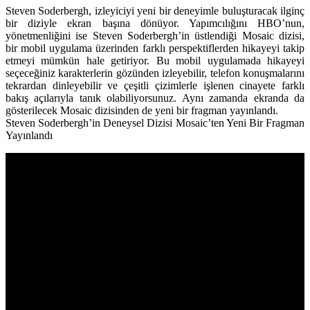
Steven Soderbergh
, izleyiciyi yeni bir deneyimle buluşturacak ilginç
bir diziyle ekran başına dönüyor. Yapımcılığını
HBO
’nun,
yönetmenliğini ise Steven Soderbergh’in üstlendiği
Mosaic
dizisi,
bir mobil uygulama üzerinden farklı perspektiflerden hikayeyi takip
etmeyi mümkün hale getiriyor. Bu mobil uygulamada hikayeyi
seçeceğiniz karakterlerin gözünden izleyebilir, telefon konuşmalarını
tekrardan dinleyebilir ve çeşitli çizimlerle işlenen cinayete farklı
bakış açılarıyla tanık olabiliyorsunuz. Aynı zamanda ekranda da
gösterilecek Mosaic dizisinden de yeni bir fragman yayınlandı.
Steven Soderbergh’in Deneysel Dizisi Mosaic’ten Yeni Bir Fragman
Yayınlandı