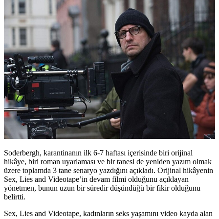
Soderbergh, karantinanın ilk 6-7 haftası içerisinde biri orijinal
hikâye, biri roman uyarlaması ve bir tanesi de yeniden yazım olmak
üzere toplamda 3 tane senaryo yazdığını açıkladı. Orijinal hikâyenin
Sex, Lies and Videotape’in devam filmi olduğunu açıklayan
yönetmen, bunun uzun bir süredir düşündüğü bir fikir olduğunu
belirtti.
Sex, Lies and Videotape, kadınların seks yaşamını video kayda alan