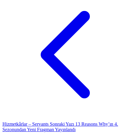
Hizmetkârlar – Servants
Sonraki Yazı
13 Reasons Why’ın 4.
Sezonundan Yeni Fragman Yayınlandı