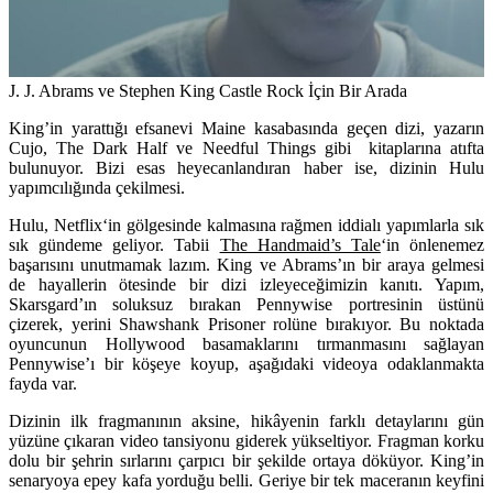
J. J. Abrams ve Stephen King Castle Rock İçin Bir Arada
King’in yarattığı efsanevi Maine kasabasında geçen dizi, yazarın
Cujo
,
The Dark Half
ve
Needful Things
gibi kitaplarına atıfta
bulunuyor. Bizi esas heyecanlandıran haber ise, dizinin Hulu
yapımcılığında çekilmesi.
Hulu
,
Netflix
‘in gölgesinde kalmasına rağmen iddialı yapımlarla sık
sık gündeme geliyor. Tabii
The Handmaid’s Tale
‘in önlenemez
başarısını unutmamak lazım. King ve Abrams’ın bir araya gelmesi
de hayallerin ötesinde bir dizi izleyeceğimizin kanıtı. Yapım,
Skarsgard’ın soluksuz bırakan Pennywise portresinin üstünü
çizerek, yerini Shawshank Prisoner rolüne bırakıyor. Bu noktada
oyuncunun Hollywood basamaklarını tırmanmasını sağlayan
Pennywise’ı bir köşeye koyup, aşağıdaki videoya odaklanmakta
fayda var.
Dizinin ilk fragmanının aksine, hikâyenin farklı detaylarını gün
yüzüne çıkaran video tansiyonu giderek yükseltiyor. Fragman korku
dolu bir şehrin sırlarını çarpıcı bir şekilde ortaya döküyor. King’in
senaryoya epey kafa yorduğu belli. Geriye bir tek maceranın keyfini