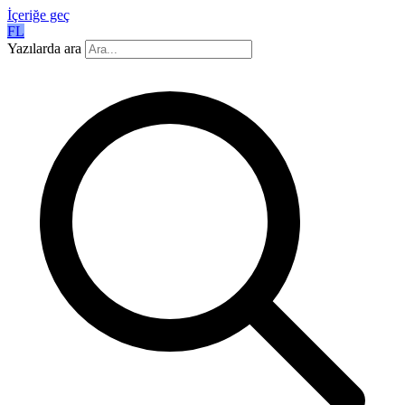
İçeriğe geç
FL
Yazılarda ara