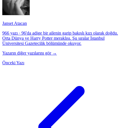
Janset Atacan
966 yazı
·
96'da adige bir ailenin garip bakışlı kızı olarak doğdu.
Orta Dünya ve Harry Potter meraklısı. Şu sıralar İstanbul
Üniversitesi Gazetecilik bölümünde okuyor.
Yazarın diğer yazılarını gör →
Önceki Yazı