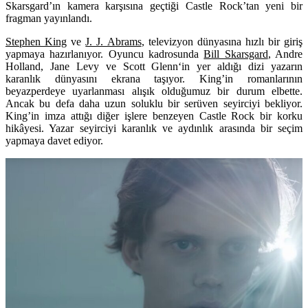
Skarsgard’ın kamera karşısına geçtiği Castle Rock’tan yeni bir
fragman yayınlandı.
Stephen King
ve
J. J. Abrams
,
televizyon dünyasına hızlı bir giriş
yapmaya hazırlanıyor. Oyuncu kadrosunda
Bill Skarsgard
,
Andre
Holland
,
Jane Levy
ve
Scott Glenn
‘in yer aldığı dizi yazarın
karanlık dünyasını ekrana taşıyor. King’in romanlarının
beyazperdeye uyarlanması alışık olduğumuz bir durum elbette.
Ancak bu defa daha uzun soluklu bir serüven seyirciyi bekliyor.
King’in imza attığı diğer işlere benzeyen
Castle Rock
bir korku
hikâyesi. Yazar seyirciyi karanlık ve aydınlık arasında bir seçim
yapmaya davet ediyor.