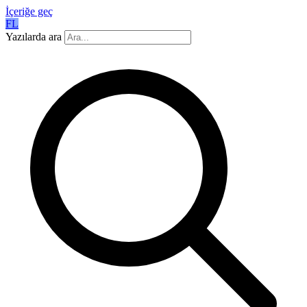
İçeriğe geç
FL
Yazılarda ara