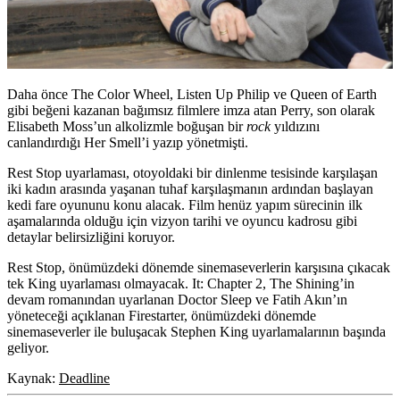
Daha önce The Color Wheel, Listen Up Philip ve Queen of Earth
gibi beğeni kazanan bağımsız filmlere imza atan Perry, son olarak
Elisabeth Moss’un alkolizmle boğuşan bir
rock
yıldızını
canlandırdığı Her Smell’i yazıp yönetmişti.
Rest Stop uyarlaması, otoyoldaki bir dinlenme tesisinde karşılaşan
iki kadın arasında yaşanan tuhaf karşılaşmanın ardından başlayan
kedi fare oyununu konu alacak. Film henüz yapım sürecinin ilk
aşamalarında olduğu için vizyon tarihi ve oyuncu kadrosu gibi
detaylar belirsizliğini koruyor.
Rest Stop, önümüzdeki dönemde sinemaseverlerin karşısına çıkacak
tek King uyarlaması olmayacak.
It: Chapter 2
, The Shining’in
devam romanından uyarlanan
Doctor Sleep
ve Fatih Akın’ın
yöneteceği açıklanan
Firestarter
, önümüzdeki dönemde
sinemaseverler ile buluşacak Stephen King uyarlamalarının başında
geliyor.
Kaynak:
Deadline