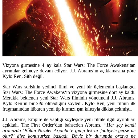
Vizyona girmesine 4 ay kala Star Wars: The Force Awakens’tan
ayrıntılar gelmeye devam ediyor. J.J. Abrams’ın açıklamasına göre
Kylo Ren, Sith değil.
Star Wars
serisinin yedinci filmi ve yeni bir üçlemenin başlangıcı
Star Wars: The Force Awakens
‘ın vizyona girmesine dört ay kaldı.
Merakla beklenen yeni
Star Wars
filminin yönetmeni
J.J. Abrams
,
Kylo Ren’in bir
Sith
olmadığını söyledi. Kylo Ren, yeni filmin ilk
fragmanından itibaren yeni tip kırmızı ışın kılıcıyla dikkat çekmişti.
J.J. Abrams,
Empire
ile yaptığı söyleşide yeni filmle ilgili ayrıntıları
açıkladı.
The First Order
‘dan bahseden
Abrams,
“Her şey kendi
aramızda ‘Bütün Naziler Arjantin’e gidip tekrar faaliyete geçse ne
olur?’ diye konuşurken başladı. Böyle bir durumda ortaya ne