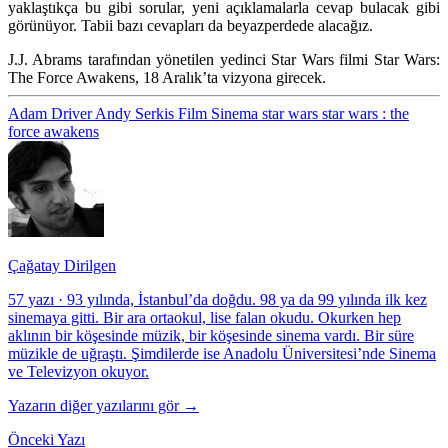
yaklaştıkça bu gibi sorular, yeni açıklamalarla cevap bulacak gibi
görünüyor. Tabii bazı cevapları da beyazperdede alacağız.
J.J. Abrams
tarafından yönetilen yedinci Star Wars filmi
Star Wars:
The Force Awakens,
18 Aralık’ta vizyona girecek.
Adam Driver
Andy Serkis
Film
Sinema
star wars
star wars : the
force awakens
Çağatay Dirilgen
57 yazı
·
93 yılında, İstanbul’da doğdu. 98 ya da 99 yılında ilk kez
sinemaya gitti. Bir ara ortaokul, lise falan okudu. Okurken hep
aklının bir köşesinde müzik, bir köşesinde sinema vardı. Bir süre
müzikle de uğraştı. Şimdilerde ise Anadolu Üniversitesi’nde Sinema
ve Televizyon okuyor.
Yazarın diğer yazılarını gör →
Önceki Yazı