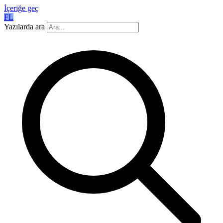
İçeriğe geç
FL
Yazılarda ara