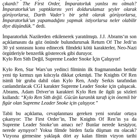
çıkardı? The First Order, İmparatorluk yanlısı mı olmalı?
İmparatorluk’un yaptıklarını yeri doldurulamaz şeyler olarak
görüyorlarsa, Darth Vader’ı bir şehit olarak görüyorlarsa,
İmparatorluk’un yapamadığını yapmak istiyorlarsa neler olabilir
diye düşündük.”
dedi.
İmparatorluk Nazilerden etkilenerek yaratılmıştı.
J.J. Abrams
‘ın son
açıklamasını da göz önünde bulundurursak
Return Of The Jedi
‘ın
30 yıl sonrasını konu edinecek filmdeki kötü karakterler, Neo-Nazi
örgütleriyle benzerlik gösterecek gibi duruyor.
Kylo Ren Sith Değil, Supreme Leader Snoke İçin Çalışıyor!
Kylo Ren
, Star Wars’un yedinci filminin ilk fragmanından beridir
yeni tip kırmızı ışın kılıcıyla dikkat çekmişti.
The Knights Of Ren
isimli bir gruba dahil olan Kylo Ren,
Andy Serkis
tarafından
canlandırılacak CGI karakter
Supreme Leader Snoke
için çalışacak.
Abrams, Adam Driver
‘ın karakteri Kylo Ren ile ilgili şu sözleri
kullandı:
“Kylo Ren Sith değil. Gücün karanlık tarafı için önemli bir
figür olan Supreme Leader Snoke için çalışıyor.”
Tabii bu açıklama, cevaplanması gereken yeni sorular ortaya
çıkarıyor: The First Order’in, The Knights Of Ren’in ya da
Supreme Leader Snoke’un amacı ne? Bunlar nerede kesişiyor,
nerede ayrışıyor? Yoksa filmde birden fazla düşman mı olacak?
Vizyona girmesine yaklaşık dört ay kalan filmin vizyon tarihi