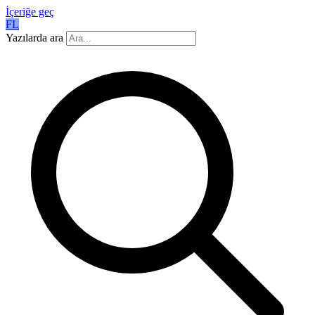
İçeriğe geç
FL
Yazılarda ara