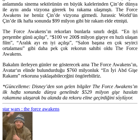
anlamında sinema sektörünün en büyük kalelerinden Çin’de dünya
ile aynı anda vizyona girerek bu rakama ulaşmıştı. The Force
Awakens ise henüz Çin’de vizyona girmedi. Jurassic World’ün
Çin’de ilk hafta sonunda $99 milyon gibi bir rakam elde etmişti.
The Force Awakens’ın rekorları bunlarla sınırlı değil. “En iyi
perşembe günü açılışı”, “$100 ve 200$ milyon gişeye en hızlı ulaşan
film”, “Aralık ayı en iyi açılışı”, “Salon başına en çok seyirci
ortalaması” gibi daha pek çok rekorun sahibi oldu The Force
Awakens.
Bakalım ilerleyen günler ne gösterecek ama The Force Awakens’ın,
Avatar
‘ın elinde bulundurduğu $760 milyonluk “En İyi Abd Gişe
Rakamı” rekoruna yaklaşabileceğini öngörebiliriz.
*Güncelleme:
Disney’den son gelen bilgiler The Force Awakens’ın
ilk hafta sonunda dünya genelinde $529 milyon gişe hasılatı
rakamına ulaşarak bu alanda da rekoru eline geçirdiğini söylüyor.
star wars : the force awakens