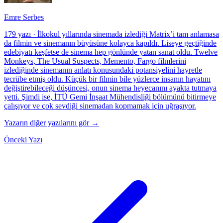
Emre Serbes
179 yazı
·
İlkokul yıllarında sinemada izlediği Matrix’i tam anlamasa
da filmin ve sinemanın büyüsüne kolayca kapıldı. Liseye geçtiğinde
edebiyatı keşfetse de sinema hep gönlünde yatan sanat oldu. Twelve
Monkeys, The Usual Suspects, Memento, Fargo filmlerini
izlediğinde sinemanın anlatı konusundaki potansiyelini hayretle
tecrübe etmiş oldu. Küçük bir filmin bile yüzlerce insanın hayatını
değiştirebileceği düşüncesi, onun sinema heyecanını ayakta tutmaya
yetti. Şimdi ise, İTÜ Gemi İnşaat Mühendisliği bölümünü bitirmeye
çalışıyor ve çok sevdiği sinemadan kopmamak için uğraşıyor.
Yazarın diğer yazılarını gör →
Önceki Yazı