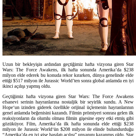
Uzun bir bekleyişin ardından geçtiğimiz hafta vizyona giren Star
Wars: The Force Awakens, ilk hafta sonunda Amerika’da $238
milyon elde ederek bu konuda rekor kırarken, dünya genelinde elde
ettiği $517 milyon ile Jurassic World’ten sonra global anlamda en iyi
ikinci açılışı yapmış oldu.
Geçtiğimiz hafta vizyona giren
Star Wars: The Force Awakens
efsanevi serinin hayranlarına nostaljik bir seyirlik sundu.
A New
Hope
‘un izinden giderek özellikle orijinal üçlemenin hayranlarının
genel anlamda beğenisini kazandı. Filmin prömiyeri sonrası gelen ilk
reaksiyonların da olumlu olması filmin gişesine epey etki etmiş gibi
gözüküyor. Film, Amerika’da ilk hafta sonunda elde ettiği $238
milyon ile
Jurassic World
‘ün $208 milyon ile elinde bulundurduğu
“Amerika’da en iyi gişe hasılatı açılışı” unvanını kazanmış oldu. Star