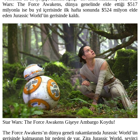
Wars: The Force Awakens, dünya genelinde elde ettiği $517
milyonla ise bu yıl içerisinde ilk hafta sonunda $524 milyon elde
eden Jurassic World’ün gerisinde kaldı.
Star Wars: The Force Awakens Gişeye Ambargo Koydu!
The Force Awakens’ın dünya geneli rakamlarında Jurassic World’ün
gerisinde kalmasının bir nedeni de var. Zira Jurassic World, seyirci