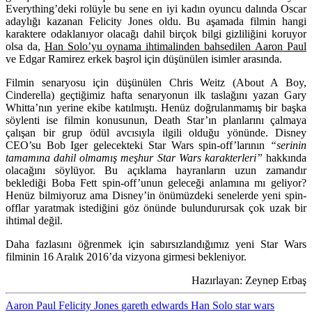
Everything
’deki rolüyle bu sene en iyi kadın oyuncu dalında Oscar
adaylığı kazanan
Felicity Jones
oldu. Bu aşamada filmin hangi
karaktere odaklanıyor olacağı dahil birçok bilgi gizliliğini koruyor
olsa da,
Han Solo’yu oynama ihtimalinden bahsedilen
Aaron Paul
ve
Edgar Ramirez
erkek başrol için düşünülen isimler arasında.
Filmin senaryosu için düşünülen
Chris Weitz (About A Boy,
Cinderella)
geçtiğimiz hafta senaryonun ilk taslağını yazan
Gary
Whitta
’nın yerine ekibe katılmıştı. Henüz doğrulanmamış bir başka
söylenti ise filmin konusunun, Death Star’ın planlarını çalmaya
çalışan bir grup ödül avcısıyla ilgili olduğu yönünde. Disney
CEO’su Bob Iger gelecekteki
Star Wars
spin-off’larının
“serinin
tamamına dahil olmamış meşhur Star Wars karakterleri”
hakkında
olacağını söylüyor. Bu açıklama hayranların uzun zamandır
beklediği Boba Fett spin-off’unun geleceği anlamına mı geliyor?
Henüz bilmiyoruz ama Disney’in önümüzdeki senelerde yeni spin-
offlar yaratmak istediğini göz önünde bulundurursak çok uzak bir
ihtimal değil.
Daha fazlasını öğrenmek için sabırsızlandığımız yeni
Star Wars
filminin 16 Aralık 2016’da vizyona girmesi bekleniyor.
Hazırlayan: Zeynep Erbaş
Aaron Paul
Felicity Jones
gareth edwards
Han Solo
star wars