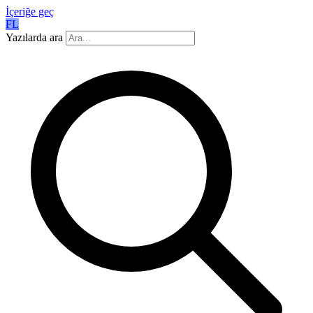
İçeriğe geç
FL
Yazılarda ara