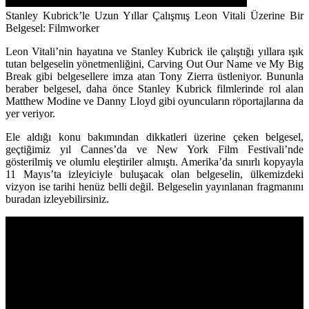
Stanley Kubrick’le Uzun Yıllar Çalışmış Leon Vitali Üzerine Bir
Belgesel: Filmworker
Leon Vitali’nin hayatına ve Stanley Kubrick ile çalıştığı yıllara ışık
tutan belgeselin yönetmenliğini,
Carving Out Our Name
ve
My Big
Break
gibi belgesellere imza atan
Tony Zierra
üstleniyor. Bununla
beraber belgesel, daha önce Stanley Kubrick filmlerinde rol alan
Matthew Modine
ve
Danny Lloyd
gibi oyuncuların röportajlarına da
yer veriyor.
Ele aldığı konu bakımından dikkatleri üzerine çeken belgesel,
geçtiğimiz yıl Cannes’da ve New York Film Festivali’nde
gösterilmiş ve olumlu eleştiriler almıştı. Amerika’da sınırlı kopyayla
11 Mayıs’ta izleyiciyle buluşacak olan belgeselin, ülkemizdeki
vizyon ise tarihi henüz belli değil. Belgeselin yayınlanan fragmanını
buradan izleyebilirsiniz.