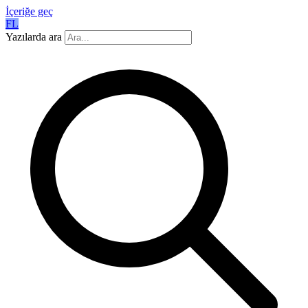
İçeriğe geç
FL
Yazılarda ara