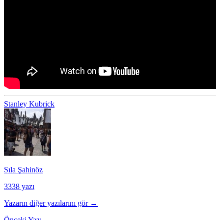
Stanley Kubrick
Sıla Şahinöz
3338 yazı
Yazarın diğer yazılarını gör →
Önceki Yazı