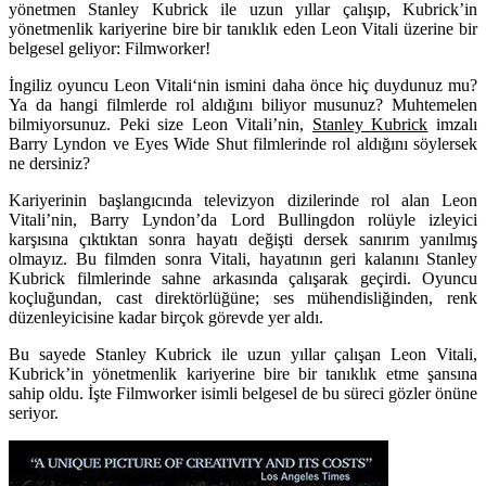
yönetmen Stanley Kubrick ile uzun yıllar çalışıp, Kubrick’in
yönetmenlik kariyerine bire bir tanıklık eden Leon Vitali üzerine bir
belgesel geliyor: Filmworker!
İngiliz oyuncu
Leon Vitali
‘nin ismini daha önce hiç duydunuz mu?
Ya da hangi filmlerde rol aldığını biliyor musunuz? Muhtemelen
bilmiyorsunuz. Peki size Leon Vitali’nin,
Stanley Kubrick
imzalı
Barry Lyndon ve Eyes Wide Shut filmlerinde rol aldığını söylersek
ne dersiniz?
Kariyerinin başlangıcında televizyon dizilerinde rol alan Leon
Vitali’nin, Barry Lyndon’da Lord Bullingdon rolüyle izleyici
karşısına çıktıktan sonra hayatı değişti dersek sanırım yanılmış
olmayız. Bu filmden sonra Vitali, hayatının geri kalanını Stanley
Kubrick filmlerinde sahne arkasında çalışarak geçirdi. Oyuncu
koçluğundan, cast direktörlüğüne; ses mühendisliğinden, renk
düzenleyicisine kadar birçok görevde yer aldı.
Bu sayede Stanley Kubrick ile uzun yıllar çalışan Leon Vitali,
Kubrick’in yönetmenlik kariyerine bire bir tanıklık etme şansına
sahip oldu. İşte
Filmworker
isimli belgesel de bu süreci gözler önüne
seriyor.