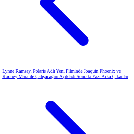
Lynne Ramsay, Polaris Adlı Yeni Filminde Joaquin Phoenix ve
Rooney Mara ile Çalışacağını Açıkladı
Sonraki Yazı
Arka Çıkanlar