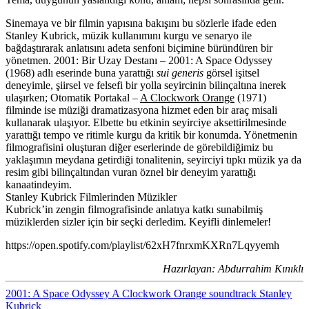
Sinemaya ve bir filmin yapısına bakışını bu sözlerle ifade eden
Stanley Kubrick, müzik kullanımını kurgu ve senaryo ile
bağdaştırarak anlatısını adeta senfoni biçimine büründüren bir
yönetmen. 2001: Bir Uzay Destanı – 2001: A Space Odyssey
(1968) adlı eserinde buna yarattığı
sui generis
görsel işitsel
deneyimle, şiirsel ve felsefi bir yolla seyircinin bilinçaltına inerek
ulaşırken; Otomatik Portakal –
A Clockwork Orange
(1971)
filminde ise müziği dramatizasyona hizmet eden bir araç misali
kullanarak ulaşıyor. Elbette bu etkinin seyirciye aksettirilmesinde
yarattığı tempo ve ritimle kurgu da kritik bir konumda. Yönetmenin
filmografisini oluşturan diğer eserlerinde de görebildiğimiz bu
yaklaşımın meydana getirdiği tonalitenin, seyirciyi tıpkı müzik ya da
resim gibi bilinçaltından vuran öznel bir deneyim yarattığı
kanaatindeyim.
Stanley Kubrick Filmlerinden Müzikler
Kubrick’in zengin filmografisinde anlatıya katkı sunabilmiş
müziklerden sizler için bir seçki derledim. Keyifli dinlemeler!
https://open.spotify.com/playlist/62xH7fnrxmKXRn7Lqyyemh
Hazırlayan: Abdurrahim Kınıklı
2001: A Space Odyssey
A Clockwork Orange
soundtrack
Stanley
Kubrick