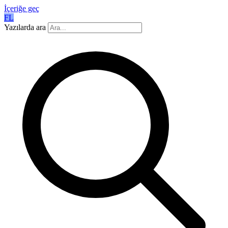
İçeriğe geç
FL
Yazılarda ara