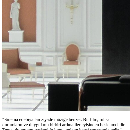
“Sinema edebiyattan ziyade müziğe benzer. Bir film, ruhsal
durumların ve duyguların birbiri ardına ilerleyişinden beslenmelidir.
Tema, duygunun yaslandığı konu, anlam; hepsi sonrasında gelir.”