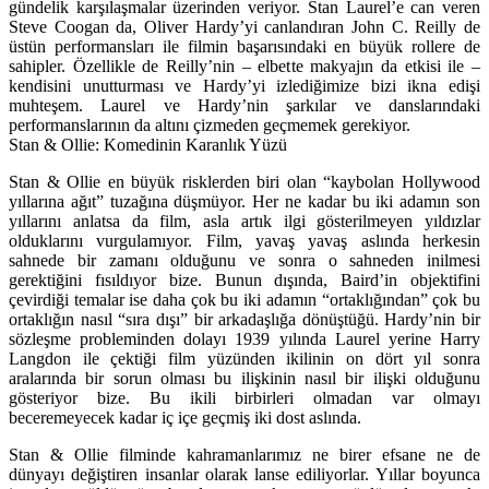
gündelik karşılaşmalar üzerinden veriyor. Stan Laurel’e can veren
Steve Coogan da, Oliver Hardy’yi canlandıran John C. Reilly de
üstün performansları ile filmin başarısındaki en büyük rollere de
sahipler. Özellikle de Reilly’nin – elbette makyajın da etkisi ile –
kendisini unutturması ve Hardy’yi izlediğimize bizi ikna edişi
muhteşem. Laurel ve Hardy’nin şarkılar ve danslarındaki
performanslarının da altını çizmeden geçmemek gerekiyor.
Stan & Ollie: Komedinin Karanlık Yüzü
Stan & Ollie en büyük risklerden biri olan “kaybolan Hollywood
yıllarına ağıt” tuzağına düşmüyor. Her ne kadar bu iki adamın son
yıllarını anlatsa da film, asla artık ilgi gösterilmeyen yıldızlar
olduklarını vurgulamıyor. Film, yavaş yavaş aslında herkesin
sahnede bir zamanı olduğunu ve sonra o sahneden inilmesi
gerektiğini fısıldıyor bize. Bunun dışında, Baird’in objektifini
çevirdiği temalar ise daha çok bu iki adamın “ortaklığından” çok bu
ortaklığın nasıl “sıra dışı” bir arkadaşlığa dönüştüğü. Hardy’nin bir
sözleşme probleminden dolayı 1939 yılında Laurel yerine Harry
Langdon ile çektiği film yüzünden ikilinin on dört yıl sonra
aralarında bir sorun olması bu ilişkinin nasıl bir ilişki olduğunu
gösteriyor bize. Bu ikili birbirleri olmadan var olmayı
beceremeyecek kadar iç içe geçmiş iki dost aslında.
Stan & Ollie filminde kahramanlarımız ne birer efsane ne de
dünyayı değiştiren insanlar olarak lanse ediliyorlar. Yıllar boyunca