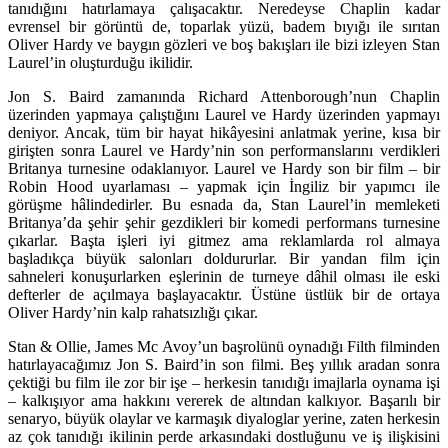
tanıdığını hatırlamaya çalışacaktır. Neredeyse Chaplin kadar
evrensel bir görüntü de, toparlak yüzü, badem bıyığı ile sırıtan
Oliver Hardy ve baygın gözleri ve boş bakışları ile bizi izleyen Stan
Laurel’in oluşturduğu ikilidir.
Jon S. Baird zamanında Richard Attenborough’nun Chaplin
üzerinden yapmaya çalıştığını Laurel ve Hardy üzerinden yapmayı
deniyor. Ancak, tüm bir hayat hikâyesini anlatmak yerine, kısa bir
girişten sonra Laurel ve Hardy’nin son performanslarını verdikleri
Britanya turnesine odaklanıyor. Laurel ve Hardy son bir film – bir
Robin Hood uyarlaması – yapmak için İngiliz bir yapımcı ile
görüşme hâlindedirler. Bu esnada da, Stan Laurel’in memleketi
Britanya’da şehir şehir gezdikleri bir komedi performans turnesine
çıkarlar. Başta işleri iyi gitmez ama reklamlarda rol almaya
başladıkça büyük salonları doldururlar. Bir yandan film için
sahneleri konuşurlarken eşlerinin de turneye dâhil olması ile eski
defterler de açılmaya başlayacaktır. Üstüne üstlük bir de ortaya
Oliver Hardy’nin kalp rahatsızlığı çıkar.
Stan & Ollie, James Mc Avoy’un başrolünü oynadığı Filth filminden
hatırlayacağımız Jon S. Baird’in son filmi. Beş yıllık aradan sonra
çektiği bu film ile zor bir işe – herkesin tanıdığı imajlarla oynama işi
– kalkışıyor ama hakkını vererek de altından kalkıyor. Başarılı bir
senaryo, büyük olaylar ve karmaşık diyaloglar yerine, zaten herkesin
az çok tanıdığı ikilinin perde arkasındaki dostluğunu ve iş ilişkisini