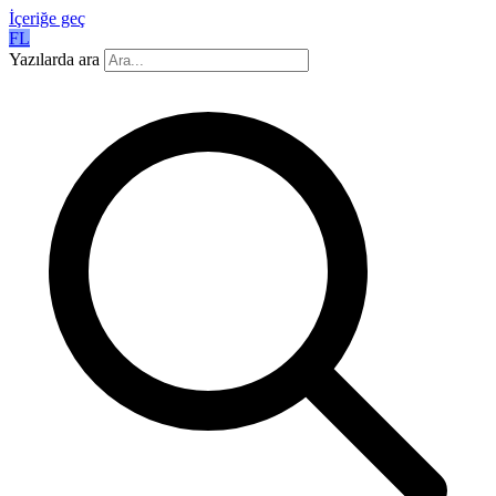
İçeriğe geç
FL
Yazılarda ara