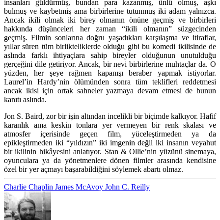
insanları güldürmüş, bundan para kazanmış, ünlü olmuş, aşkı
bulmuş ve kaybetmiş ama birbirlerine tutunmuş iki adam yalnızca.
Ancak ikili olmak iki birey olmanın önüne geçmiş ve birbirleri
hakkında düşünceleri her zaman “ikili olmanın” süzgecinden
geçmiş. Filmin sonlarına doğru yaşadıkları karşılaşma ve itiraflar,
yıllar süren tüm birlikteliklerde olduğu gibi bu komedi ikilisinde de
aslında farklı ihtiyaçlara sahip bireyler olduğunun unutulduğu
gerçeğini dile getiriyor. Ancak, bir nevi birbirlerine muhtaçlar da. O
yüzden, her şeye rağmen kapanışı beraber yapmak istiyorlar.
Laurel’in Hardy’nin ölümünden sonra tüm teklifleri reddetmesi
ancak ikisi için ortak sahneler yazmaya devam etmesi de bunun
kanıtı aslında.
Jon S. Baird, zor bir işin altından incelikli bir biçimde kalkıyor. Hafif
karanlık ama keskin tonlara yer vermeyen bir renk skalası ve
atmosfer içerisinde geçen film, yüceleştirmeden ya da
epikleştirmeden iki “yıldızın” iki imgenin değil iki insanın veyahut
bir ikilinin hikâyesini anlatıyor. Stan & Ollie’nin yüzünü sinemaya,
oyunculara ya da yönetmenlere dönen filmler arasında kendisine
özel bir yer açmayı başarabildiğini söylemek abartı olmaz.
Charlie Chaplin
James McAvoy
John C. Reilly