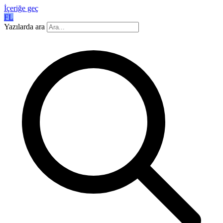
İçeriğe geç
FL
Yazılarda ara