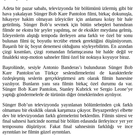
Adeta bir pazar sabahı, televizyonda bir bölümünü izlermiş gibi bir
hava yakalayan Sünger Bob Kare Pantolon filmi, birkaç dokunuşla,
hikayeye hakim olmayan izleyiciler için anlaması kolay bir hale
getirilmiş. Sünger Bob’u sevmek için bütün sebepleri barındıran
filmde ne ekstra bir şeyler yapılmış, ne de eksikler meydana gelmiş.
İzleyenlerin alıştığı tempoda ilerleyen ama farklı ve özel bir sonu
bulunan filmi üç boyutlu tecrübe etmek gerektiğini düşünüyorum.
Başarılı bir üç boyut denemesi olduğunu söyleyebilirim. En azından
çizgi kısımları, çizgi romandan fırlamışcasına bir halde değil ve
finaldeki stop-motion sahneler filmi özel bir noktaya koyuyor biraz.
Başrolünde, sesiyle Antonio Banderas’ı bulunduran Sünger Bob
Kare Pantolon’un Türkçe seslendirmelerini de karakterlerle
özdeşleşmiş seslerin gerçekleştirmesi artı olarak filmin hanesine
yazılıyor. Bunların yanı sıra filmin birkaç özel durumu da var.
Sünger Bob Kare Pantolon, Stanley Kubrick ve Sergio Leone’ye
yaptığı göndermelerle de türünün diğer örneklerinden ayrılıyor.
Sünger Bob’un televizyonda yayınlanan bölümlerinden çok farklı
olmaması bir eksiklik olarak karşımıza çıkıyor. Beyazperdeyi elbette
dev bir televizyondan farklı görmelerini beklerdim. Filmin süresi ve
final sahnesi haricinde normal bir bölüm edasında ilerleyince yer yer
temposunu düşürüyor. Fakat final sahnesinin farklılığı ve ince
ayrıntıları ise filmin güzel ayrıntıları.