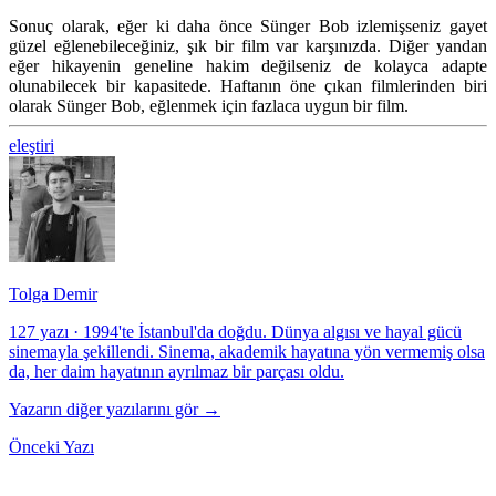
Sonuç olarak, eğer ki daha önce Sünger Bob izlemişseniz gayet
güzel eğlenebileceğiniz, şık bir film var karşınızda. Diğer yandan
eğer hikayenin geneline hakim değilseniz de kolayca adapte
olunabilecek bir kapasitede. Haftanın öne çıkan filmlerinden biri
olarak Sünger Bob, eğlenmek için fazlaca uygun bir film.
eleştiri
Tolga Demir
127 yazı
·
1994'te İstanbul'da doğdu. Dünya algısı ve hayal gücü
sinemayla şekillendi. Sinema, akademik hayatına yön vermemiş olsa
da, her daim hayatının ayrılmaz bir parçası oldu.
Yazarın diğer yazılarını gör →
Önceki Yazı