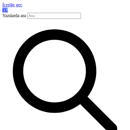
İçeriğe geç
FL
Yazılarda ara