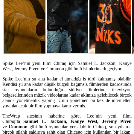
Spike Lee’nin yeni filmi Chiraq için Samuel L. Jackson, Kanye
West, Jeremy Piven ve Common gibi ünlü isimlerin adı geçiyor.
Spike Lee
‘nin şu ana kadar el atmadığı iş türü kalmamış olabilir.
Kendisi şu ana kadar düşük bütçeli bağımsız filmlerden kadrosunda
star oyuncuların bulunduğu stüdyo filmlerine, televizyon
belgesellerinden müzik videolarına kadar aklınıza gelebilecek birçok
alanda yönetmenlik yapmış. Ünlü yönetmen bu kez de internetten
yayınlanacak bir film yapmaya karar vermiş.
TheWrap
sitesinin haberine göre, Lee’nin yeni filmi
Chiraq
‘ta
Samuel L. Jackson, Kanye West, Jeremy Piven
ve
Common
gibi ünlü oyuncular yer alabilir. Chiraq, son yıllarda
birçok silahlı saldırıya şahit olan Chicago için kullanılan bir lakap.