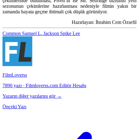
çekimlerinde bulunması, Piven’ın ise
Mr. Selfridge
dizisinin yeni
sezonunun çekimlerine hazırlanması nedeniyle filmin yakın bir
zamanda hayata geçme ihtimali çok düşük görünüyor.
Hazırlayan: İbrahim Cem Özsefil
Common
Samuel L. Jackson
Spike Lee
FilmLoverss
7890 yazı
·
Filmloverss.com Editör Hesabı
Yazarın diğer yazılarını gör →
Önceki Yazı