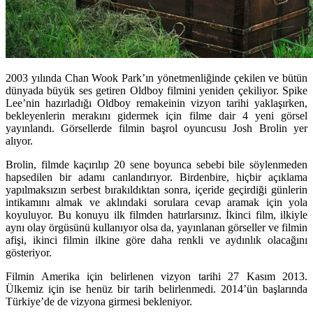
2003 yılında Chan Wook Park’ın yönetmenliğinde çekilen ve bütün
dünyada büyük ses getiren Oldboy filmini yeniden çekiliyor. Spike
Lee’nin hazırladığı Oldboy remakeinin vizyon tarihi yaklaşırken,
bekleyenlerin merakını gidermek için filme dair 4 yeni görsel
yayınlandı. Görsellerde filmin başrol oyuncusu Josh Brolin yer
alıyor.
Brolin, filmde kaçırılıp 20 sene boyunca sebebi bile söylenmeden
hapsedilen bir adamı canlandırıyor. Birdenbire, hiçbir açıklama
yapılmaksızın serbest bırakıldıktan sonra, içeride geçirdiği günlerin
intikamını almak ve aklındaki sorulara cevap aramak için yola
koyuluyor. Bu konuyu ilk filmden hatırlarsınız. İkinci film, ilkiyle
aynı olay örgüsünü kullanıyor olsa da, yayınlanan görseller ve filmin
afişi, ikinci filmin ilkine göre daha renkli ve aydınlık olacağını
gösteriyor.
Filmin Amerika için belirlenen vizyon tarihi 27 Kasım 2013.
Ülkemiz için ise henüz bir tarih belirlenmedi. 2014’ün başlarında
Türkiye’de de vizyona girmesi bekleniyor.