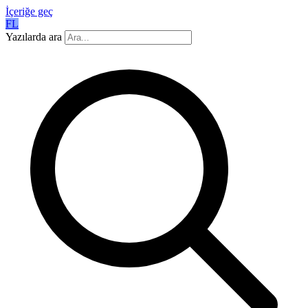
İçeriğe geç
FL
Yazılarda ara