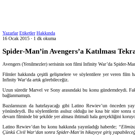
Yazarlar
Etiketler
Hakkında
16 Ocak 2015
·
1 dk okuma
Spider-Man’in Avengers’a Katılması Tek
Avengers (Yenilmezler) serisinin son filmi Infinity War’da Spider-Man
Filmler hakkında çeşitli gelişmelere ve söylentilere yer veren film
Infinity War
‘da artık görebileceğiz.
Uzun süredir Marvel ve Sony arasındaki bu konu gündemdeydi. Fak
bağlanmamıştı.
Bazılarınızın da hatırlayacağı gibi Latino Rewiev’un önceden yayı
yönündeydi. Bu söylentilerin asılsız olduğu ise kısa bir süre sonra
devam filminde bir şekilde yer alması ihtimali hala gerçekliğini koruyo
Latino Rewiev’dan bu konu hakkında yayınladığı haberde;
“Elimizd
Çünkü
Civil War
‘dan sonra
Spider-Man
‘in hikayeye giriş yapabilece