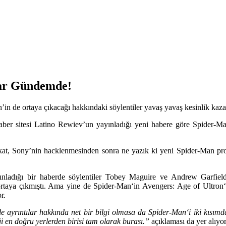
rar Gündemde!
’in de ortaya çıkacağı hakkındaki söylentiler yavaş yavaş kesinlik kaz
 haber sitesi Latino Rewiev’un yayınladığı yeni habere göre
Spider-M
at, Sony’nin hacklenmesinden sonra ne yazık ki yeni
Spider-Man
pro
nladığı bir haberde söylentiler
Tobey Maguire
ve
Andrew Garfiel
 ortaya çıkmıştı. Ama yine de
Spider-Man
‘in
Avengers: Age of Ultron
r.
e ayrıntılar hakkında net bir bilgi olmasa da
Spider-Man
‘i iki kısı
ği en doğru yerlerden birisi tam olarak burası.”
açıklaması da yer alıyor