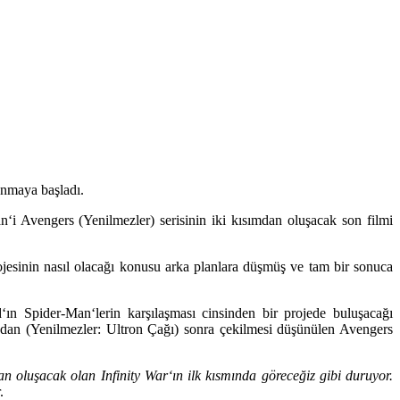
anmaya başladı.
an
‘i
Avengers (Yenilmezler)
serisinin iki kısımdan oluşacak son filmi
jesinin nasıl olacağı konusu arka planlara düşmüş ve tam bir sonuca
d
‘ın
Spider-Man
‘lerin karşılaşması cinsinden bir projede buluşacağı
‘dan
(Yenilmezler: Ultron Çağı)
sonra çekilmesi düşünülen
Avengers
mdan oluşacak olan
Infinity War
‘ın ilk kısmında göreceğiz gibi duruyor.
.