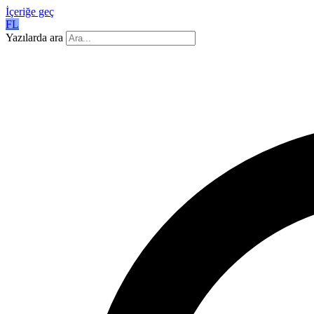
İçeriğe geç
FL
Yazılarda ara