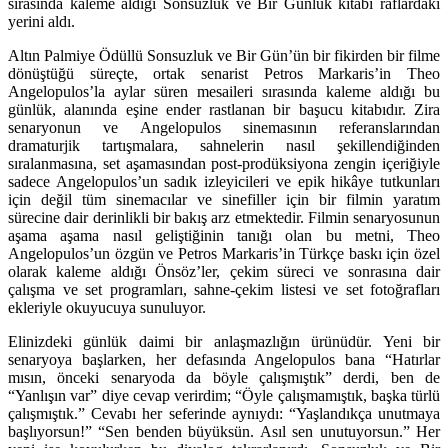
sırasında kaleme aldığı Sonsuzluk ve Bir Günlük kitabı raflardaki
yerini aldı.
Altın Palmiye Ödüllü Sonsuzluk ve Bir Gün’ün bir fikirden bir filme
dönüştüğü süreçte, ortak senarist Petros Markaris’in Theo
Angelopulos’la aylar süren mesaileri sırasında kaleme aldığı bu
günlük, alanında eşine ender rastlanan bir başucu kitabıdır. Zira
senaryonun ve Angelopulos sinemasının referanslarından
dramaturjik tartışmalara, sahnelerin nasıl şekillendiğinden
sıralanmasına, set aşamasından post-prodüksiyona zengin içeriğiyle
sadece Angelopulos’un sadık izleyicileri ve epik hikâye tutkunları
için değil tüm sinemacılar ve sinefiller için bir filmin yaratım
sürecine dair derinlikli bir bakış arz etmektedir. Filmin senaryosunun
aşama aşama nasıl geliştiğinin tanığı olan bu metni, Theo
Angelopulos’un özgün ve Petros Markaris’in Türkçe baskı için özel
olarak kaleme aldığı Önsöz’ler, çekim süreci ve sonrasına dair
çalışma ve set programları, sahne-çekim listesi ve set fotoğrafları
ekleriyle okuyucuya sunuluyor.
Elinizdeki günlük daimi bir anlaşmazlığın ürünüdür. Yeni bir
senaryoya başlarken, her defasında Angelopulos bana “Hatırlar
mısın, önceki senaryoda da böyle çalışmıştık” derdi, ben de
“Yanlışın var” diye cevap verirdim; “Öyle çalışmamıştık, başka türlü
çalışmıştık.” Cevabı her seferinde aynıydı: “Yaşlandıkça unutmaya
başlıyorsun!” “Sen benden büyüksün. Asıl sen unutuyorsun.” Her