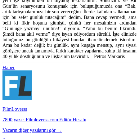
yeni işe koyulurken bu diyalog tekrarlanırdı. Sonsuzluk ve Bir
Gün’ün senaryosunu konuşmak için buluştuğumuzda ona “Bak,
artık tartışmalarımıza bir son vereceğim. İlerde kafadan sallamaman
için bu sefer günlük tutacağım” dedim. Bana cevap vermedi, ama
belli ki fikir hoşuna gitmişti, çünkü her mesaimizin ardından
“Günlüğe yazmayı unutma!” diyordu. “Yahu bu benim fikrimdi.
Şimdi bana akıl verme” diye isyan ediyordum sürekli. İşte elinizde
tuttuğunuz bu günlüğün hikâyesi bundan ibarettir demek isterdim.
Ama bu kadar değil; bu günlük, aynı kuşağa mensup, aynı siyasi
görüşlere ancak tamamıyla farklı karakter yapılarına sahip iki insanın
40 yıllık dostluğunun ve ilişkisinin tasviridir. – Petros Markaris
Haber
FilmLoverss
7890 yazı
·
Filmloverss.com Editör Hesabı
Yazarın diğer yazılarını gör →