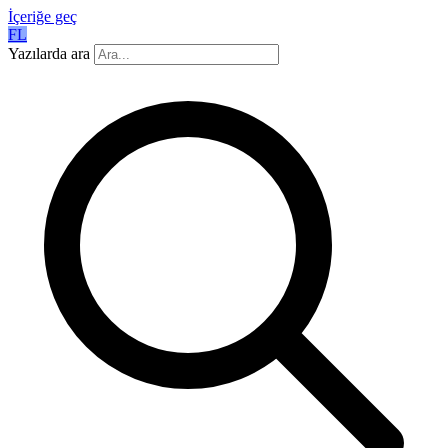
İçeriğe geç
FL
Yazılarda ara