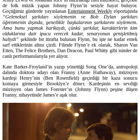
de folk müzik yapan
Johnny Flynn’
in sesiyle hayat buluyor.
Geçtiğimiz günlerde yayınlanan
Entertainment Weekly
röportajında
“Geleneksel şarkıları söylemenin ve Bob Dylan şarkıları
öğrenmenin dışında, genellikle başkalarının şarkılarını söylemem.
Ama bunu yapmak harikaydı, çünkü şarkılar, karakterlerin kim
olduklarına dair ipucu verecek kadar, senaryonun genişletilmiş
haliydi”
şeklinde bir itirafta bulunan Flynn, bu işte ne kadar emek
sarf ettiklerinin altını çizdi. Filmde Flynn’e ek olarak,
Sharon Van
Etten, The Felice Brothers, Dan Deacon, Paul Whitty
gibi isimler de
canlı performanslarıyla yer alıyor.
Kate Barker-Froyland
’in yazıp yönettiği Song One’da, antropoloji
dalında doktora adayı olan Franny (Anne Hathaway), müzisyen
kardeşi Henry’nin (Ben Rosenfield) geçirdiği bir kaza sonucu
komaya girmesiyle Brooklyn’e döner. Kardeşinin en sevdiği
müzisyen olan James Forester’ın (Johnny Flynn) peşine düşen
Franny, nihayetinde James’e aşık olur.