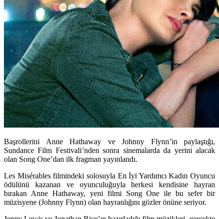
Başrollerini Anne Hathaway ve Johnny Flynn’in paylaştığı,
Sundance Film Festivali’nden sonra sinemalarda da yerini alacak
olan Song One’dan ilk fragman yayınlandı.
Les Misérables
filmindeki solosuyla En İyi Yardımcı Kadın Oyuncu
ödülünü kazanan ve oyunculuğuyla herkesi kendisine hayran
bırakan Anne Hathaway, yeni filmi
Song One
ile bu sefer bir
müzisyene (Johnny Flynn) olan hayranlığını gözler önüne seriyor.
Jenny Lewis
ve
Jonathan Rice
’ın hazırladığı film müzikleri, gerçekte