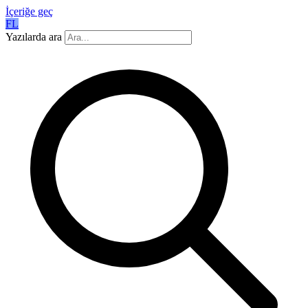
İçeriğe geç
FL
Yazılarda ara